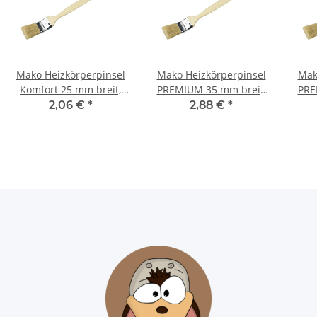
Mako Heizkörperpinsel
Mako Heizkörperpinsel
Mak
Komfort 25 mm breit,
PREMIUM 35 mm breit,
PRE
helle Borstenmischung -
helle Borstenmischung -
hell
2,06 €
*
2,88 €
*
1 Stück
1 Stück