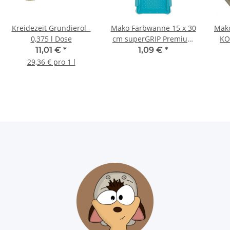
Kreidezeit Grundieröl -
Mako Farbwanne 15 x 30
Mako
0,375 l Dose
cm superGRIP Premium
KO
Kunststoff - 1 Stück
11,01 €
*
1,09 €
*
29,36 € pro 1 l