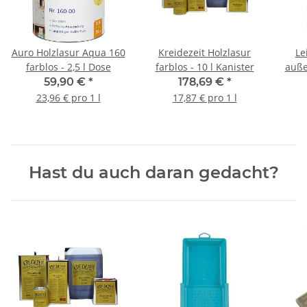
Auro Holzlasur Aqua 160
Kreidezeit Holzlasur
Le
farblos - 2,5 l Dose
farblos - 10 l Kanister
auße
59,90 €
*
178,69 €
*
23,96 € pro 1 l
17,87 € pro 1 l
Hast du auch daran gedacht?