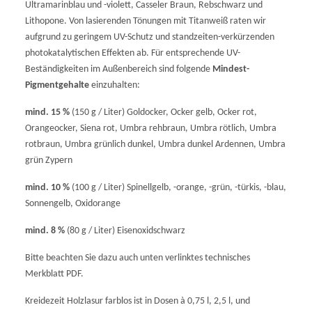
Ultramarinblau und -violett, Casseler Braun, Rebschwarz und
Lithopone. Von lasierenden Tönungen mit Titanweiß raten wir
aufgrund zu geringem UV-Schutz und standzeiten-verkürzenden
photokatalytischen Effekten ab. Für entsprechende UV-
Beständigkeiten im Außenbereich sind folgende
Mindest-
Pigmentgehalte
einzuhalten:
mind. 15 %
(150 g / Liter) Goldocker, Ocker gelb, Ocker rot,
Orangeocker, Siena rot, Umbra rehbraun, Umbra rötlich, Umbra
rotbraun, Umbra grünlich dunkel, Umbra dunkel Ardennen, Umbra
grün Zypern
mind. 10 %
(100 g / Liter) Spinellgelb, -orange, -grün, -türkis, -blau,
Sonnengelb, Oxidorange
mind. 8 %
(80 g / Liter) Eisenoxidschwarz
Bitte beachten Sie dazu auch unten verlinktes technisches
Merkblatt PDF.
Kreidezeit Holzlasur farblos ist in Dosen à 0,75 l, 2,5 l, und