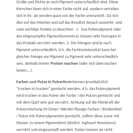
Größe und Dichte je nach Pigment unterschiedlich sind. Diese
Körnchen lösen sich in einer Farbe nicht auf, sondern verteilen
sich in ihr, sie werden quasi von der Farbe ummantelt. Da sich
dies auf das Mischen und auf das Resultat danach auswirkt, sind
zwei wichtige Punkte zu beachten:
1.
Das Pulverpigment oder
das eingesumpfte Pigmentkonzentrat müssen sehr homogen in
das Produkt verrührt werden. 2. Die Mengen sind je nach
Pigment unterschiedlich, d.h. die Farbtonintensität kann bei
gleicher Menge von Pigment zu Pigment sehr unterschiedlich
sein, deshalb immer
Proben machen
(oder sich überraschen
lassen….).
Farben und Putze in Pulverform
können grundsätzlich
“trocken in trocken“ gemischt werden, d.h. das Pulverpigment
wird trocken in das Pulver der Farbe / des Putzes gemischt und
mit dem Quirl sehr gut verrührt. Achtung auf die Fliehkraft der
Pulvermischung im Eimer! Werden flüssige Farben / Bindemittel
/ Putze mit Pulverpigmenten gemischt, sollten diese zuvor mit
Wasser zu einem Pigmentbrei (ähnlich
Joghourt-Konsistenz)
verrührt und eingesumpft werden. Dabei müssen sie nicht