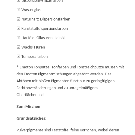
☑
Dispersions-Silikatfarben
☑
Wasserglas
☑
Naturharz-Dispersionsfarben
☑
Kunststoffdispersionsfarben
☑
Hartöle, Öllasuren, Leinöl
☑
Wachslasuren
☑
Temperafarben
*
Emoton Tonputze, Tonfarben und Tonstreichputze müssen mit
den Emoton Pigmentmischungen abgetönt werden. Das
Abtönen mit bloßen Pigmenten führt nur zu geringfügigen
Farbtonveränderungen und zu unregelmäßigem
Oberflächenbild.
Zum Mischen
:
Grundsätzliches
:
Pulverpigmente sind Feststoffe, feine Körnchen, wobei deren