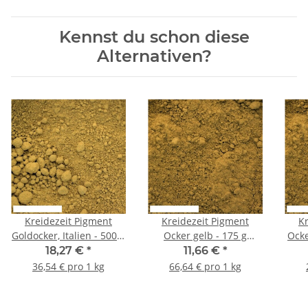
Kennst du schon diese
Alternativen?
Kreidezeit Pigment
Kreidezeit Pigment
K
Goldocker, Italien - 500 g
Ocker gelb - 175 g
Ocke
Becher
Becher
18,27 €
*
11,66 €
*
36,54 € pro 1 kg
66,64 € pro 1 kg