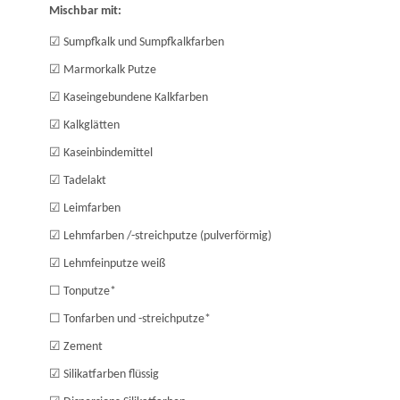
Mischbar mit:
☑
Sumpfkalk und Sumpfkalkfarben
☑
Marmorkalk Putze
☑
Kaseingebundene Kalkfarben
☑
Kalkglätten
☑
Kaseinbindemittel
☑
Tadelakt
☑
Leimfarben
☑
Lehmfarben /-streichputze (pulverförmig)
☑
Lehmfeinputze weiß
☐
Tonputze*
☐
Tonfarben und -streichputze*
☑
Zement
☑
Silikatfarben flüssig