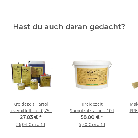
Hast du auch daran gedacht?
Kreidezeit Hartöl
Kreidezeit
Mak
lösemittelfrei - 0,75 l
Sumpfkalkfarbe - 10 l
PRE
Dose
Eimer
hell
27,03 €
*
58,00 €
*
36,04 € pro 1 l
5,80 € pro 1 l