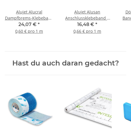
Alujet Alucral
Alujet Alusan
Dö
Dampfbrems-Klebeband
Anschlussklebeband 6
Ban
6 cm x 40 m - 1 Rolle
cm x 25 m - 1 Rolle
24,07 €
*
16,48 €
*
0,60 € pro 1 m
0,66 € pro 1 m
Hast du auch daran gedacht?