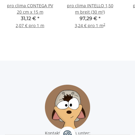
pro clima CONTEGA PV
pro clima INTELLO 1,50
p
20 cm x 15 m
m breit (30 m²)
31,12 €
*
97,29 €
*
2
2,07 € pro 1 m
3,24 € pro 1 m
Kontaktiere uns unter: