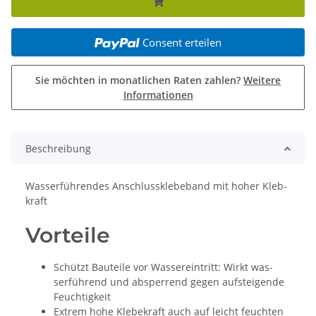
Consent erteilen
Sie möchten in monatlichen Raten zahlen?
Weitere
Informationen
Beschreibung
Was­serführen­des An­schluss­kle­be­band mit ho­her Kleb­
kraft
Vorteile
Schützt Bau­tei­le vor Was­se­r­ein­tritt: Wirkt was­
serführend und ab­sper­rend ge­gen auf­stei­gen­de
Feuch­tig­keit
Ex­trem ho­he Kle­be­kraft auch auf leicht feuch­ten