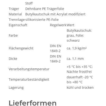
Stoff
Träger
Dehnbare PE Trägerfolie
Material
Butylkautschuk mit Acrylat modifiziert
Trennlage
silikonisierte PE-Folie
Eigenschaft
Regelwerk
Wert
Butylkautschuk:
Farbe
grau, Folie:
schwarz
DIN EN
Flächengewicht
ca. 1,9 kg/m²
1849-2
DIN EN
Dicke
ca. 1,1 mm
1849-2
+5 °C bis +35 °C;
Verarbeitungstemperatur
Nächte frostfrei
dauerhaft -20 °C
Temperaturbeständigkeit
bis +80 °C
Lagerung
kühl und trocken
Lieferformen