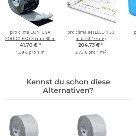
pro clima CONTEGA
pro clima INTELLO 1,50
p
SOLIDO EXO 8 cm x 30 m
m breit (75 m²)
41,70 €
*
204,73 €
*
2
1,39 € pro 1 m
2,73 € pro 1 m
Kennst du schon diese
Alternativen?