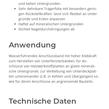
und kal­ten Un­ter­gründen
Sehr dehn­ba­re Träger­fo­lie mit be­son­ders ge­rin­
gen Rück­stell­kräften: lässt sich fle­xi­bel an Un­ter­
gründe und Ecken an­pas­sen
Haf­tet auf mi­ne­ra­li­schen Un­ter­gründen
Dich­tet Na­gel­durch­drin­gun­gen ab
Anwendung
Was­serführen­des An­schluss­band mit ho­her Kleb­kraft
zum Her­stel­len von Un­ter­fens­terbänken, für An­
schlüsse von Holz­werk­stoff­plat­ten an glat­te mi­ne­ra­li­
sche Un­ter­gründe, zur Ver­kle­bung von Un­ter­deck­plat­
ten un­ter­ein­an­der (z.B. in Keh­len und Übergängen) so­
wie für de­ren An­schlüsse an an­gren­zen­de Bau­tei­le.
Technische Daten