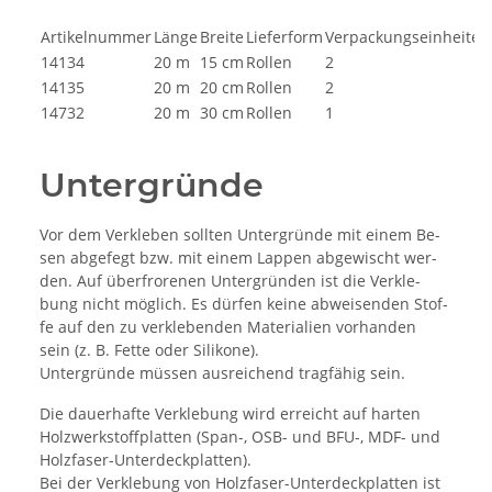
Artikelnummer
Länge
Breite
Lieferform
Verpackungseinheiten
14134
20 m
15 cm
Rollen
2
14135
20 m
20 cm
Rollen
2
14732
20 m
30 cm
Rollen
1
Untergründe
Vor dem Ver­kle­ben soll­ten Un­ter­gründe mit ei­nem Be­
sen ab­ge­fegt bzw. mit ei­nem Lap­pen ab­ge­wischt wer­
den. Auf über­fro­re­nen Un­ter­gründen ist die Ver­kle­
bung nicht möglich. Es dürfen kei­ne ab­wei­sen­den Stof­
fe auf den zu ver­kle­ben­den Ma­te­ria­li­en vor­han­den
sein (z. B. Fet­te oder Si­li­ko­ne).
Un­ter­gründe müssen aus­rei­chend tragfähig sein.
Die dau­er­haf­te Ver­kle­bung wird er­reicht auf har­ten
Holz­werk­stoff­plat­ten (Span-, OSB- und BFU-, MDF- und
Holz­fa­ser-Un­ter­deck­plat­ten).
Bei der Ver­kle­bung von Holz­fa­ser-Un­ter­deck­plat­ten ist