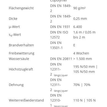
Copolymer
DIN EN 1849-
Flächengewicht
90 g/m²
2
DIN EN 1849-
Dicke
0,25 mm
2
µ-Wert
DIN EN 1931
6.400
DIN EN ISO
1,6 m / 0,05 m
s
-Wert
d
12572
bis 2 m
DIN EN
Brandverhalten
E
13501-1
Freibewitterung
4 Wochen
Wassersäule
DIN EN 20811
> 1.500 mm
DIN EN
195 N/50 mm |
Höchstzugkraft
12311-
105 N/50 mm
2
längs|quer
DIN EN
Dehnung
12311-
70% | 70%
2
längs|quer
DIN EN
Weiterreißwiderstand
12310-
110 N | 105 N
1
längs|quer