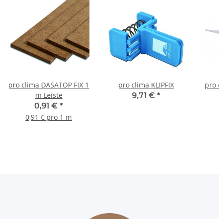
pro clima DASATOP FIX 1
pro clima KLIPFIX
pro
m Leiste
9,71 €
*
0,91 €
*
0,91 € pro 1 m