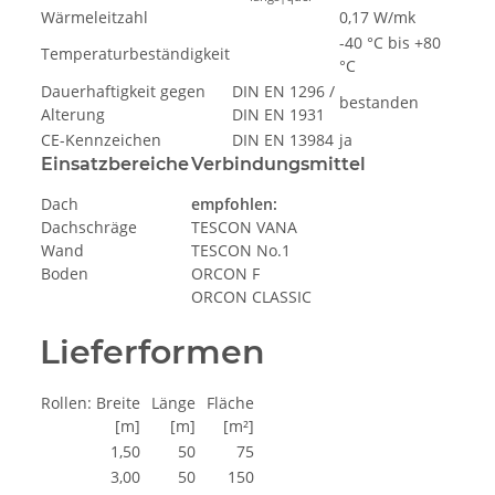
Wärmeleitzahl
0,17 W/mk
-40 °C bis +80
Temperaturbeständigkeit
°C
Dauerhaftigkeit gegen
DIN EN 1296 /
bestanden
Alterung
DIN EN 1931
CE-Kennzeichen
DIN EN 13984
ja
Einsatzbereiche
Verbindungsmittel
Dach
empfohlen:
Dachschräge
TESCON VANA
Wand
TESCON No.1
Boden
ORCON F
ORCON CLASSIC
Lieferformen
Rollen: Breite
Länge
Fläche
[m]
[m]
[m²]
1,50
50
75
3,00
50
150