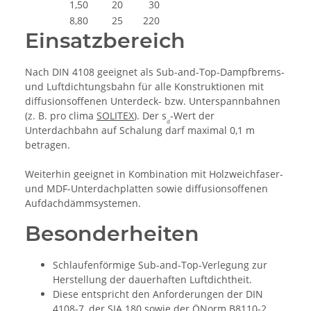
1,50
20
30
8,80
25
220
Einsatzbereich
Nach DIN 4108 geeignet als Sub-and-Top-Dampfbrems-
und Luftdichtungsbahn für alle Konstruktionen mit
diffusionsoffenen Unterdeck- bzw. Unterspannbahnen
(z. B. pro clima
SOLITEX
). Der s
-Wert der
d
Unterdachbahn auf Schalung darf maximal 0,1 m
betragen.
Weiterhin geeignet in Kombination mit Holzweichfaser-
und MDF-Unterdachplatten sowie diffusionsoffenen
Aufdachdämmsystemen.
Besonderheiten
Schlaufenförmige Sub-and-Top-Verlegung zur
Herstellung der dauerhaften Luftdichtheit.
Diese entspricht den Anforderungen der DIN
4108-7, der SIA 180 sowie der ÖNorm B8110-2.