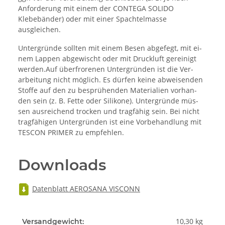
Anforderung mit einem der CONTEGA SOLIDO
Klebebänder) oder mit einer Spachtelmasse
ausgleichen.
Untergründe sollten mit ei­nem Be­sen ab­ge­fegt, mit ei­
nem Lap­pen ab­ge­wischt oder mit Druck­luft ge­rei­nigt
wer­den.Auf über­fro­re­nen Un­ter­grün­den ist die Ver­
arbeitung nicht mög­lich. Es dür­fen kei­ne ab­wei­sen­den
Stof­fe auf den zu besprühenden Ma­te­ria­li­en vor­han­
den sein (z. B. Fet­te oder Si­li­ko­ne). Un­ter­grün­de müs­
sen aus­rei­chend tro­cken und trag­fä­hig sein. Bei nicht
tragfähigen Untergründen ist eine Vorbehandlung mit
TESCON PRIMER zu empfehlen.
Downloads
Datenblatt AEROSANA VISCONN
10,30 kg
Versandgewicht: