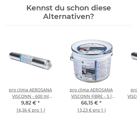
Kennst du schon diese
Alternativen?
pro clima AEROSANA
pro clima AEROSANA
pr
VISCONN - 600 ml
VISCONN FIBRE - 5 l
VISC
Schlauch
Eimer
9,82 €
*
66,15 €
*
16,36 € pro 1 l
13,23 € pro 1 l