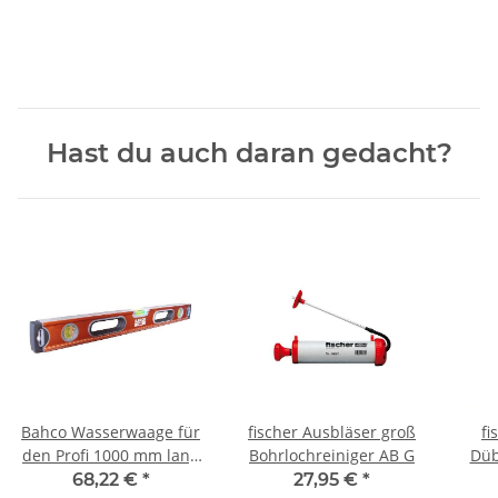
Hast du auch daran gedacht?
Bahco Wasserwaage für
fischer Ausbläser groß
f
den Profi 1000 mm lang
Bohrlochreiniger AB G
Düb
- magnetisch - mit 3
68,22 €
*
27,95 €
*