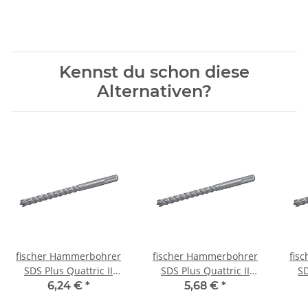
Libellen
Kennst du schon diese
Alternativen?
fischer Hammerbohrer
fischer Hammerbohrer
fis
SDS Plus Quattric II
SDS Plus Quattric II
SD
6,5/100/165
6/150/215
6,24 €
*
5,68 €
*