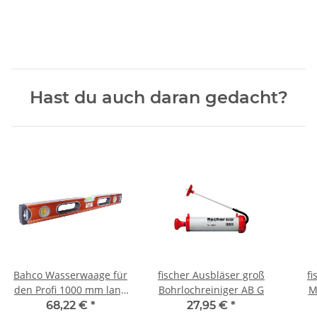
Hast du auch daran gedacht?
Bahco Wasserwaage für
fischer Ausbläser groß
fi
den Profi 1000 mm lang
Bohrlochreiniger AB G
M
- magnetisch - mit 3
Kar
68,22 €
*
27,95 €
*