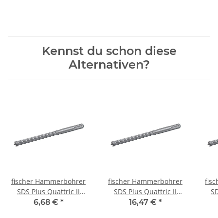
Libellen
Kennst du schon diese
Alternativen?
fischer Hammerbohrer
fischer Hammerbohrer
fis
SDS Plus Quattric II
SDS Plus Quattric II
SD
12/100/160
15/110/160
6,68 €
*
16,47 €
*