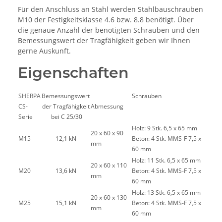
Für den Anschluss an Stahl werden Stahlbauschrauben
M10 der Festigkeitsklasse 4.6 bzw. 8.8 benötigt. Über
die genaue Anzahl der benötigten Schrauben und den
Bemessungswert der Tragfähigkeit geben wir Ihnen
gerne Auskunft.
Eigenschaften
SHERPA
Bemessungswert
Schrauben
CS-
der Tragfähigkeit
Abmessung
Serie
bei C 25/30
Holz: 9 Stk. 6,5 x 65 mm
20 x 60 x 90
M15
12,1 kN
Beton: 4 Stk. MMS-F 7,5 x
mm
60 mm
Holz: 11 Stk. 6,5 x 65 mm
20 x 60 x 110
M20
13,6 kN
Beton: 4 Stk. MMS-F 7,5 x
mm
60 mm
Holz: 13 Stk. 6,5 x 65 mm
20 x 60 x 130
M25
15,1 kN
Beton: 4 Stk. MMS-F 7,5 x
mm
60 mm