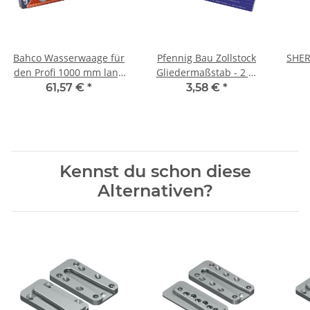
Bahco Wasserwaage für
Pfennig Bau Zollstock
SHER
den Profi 1000 mm lang
Gliedermaßstab - 2 m
mit 3 Libellen
Meterstab
61,57 €
*
3,58 €
*
Kennst du schon diese
Alternativen?