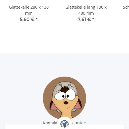
Glättekelle 280 x 130
Glättekelle lang 130 x
Sc
mm
480 mm
5,60 €
*
7,61 €
*
Kontaktiere uns unter:
shop@baunativ.de