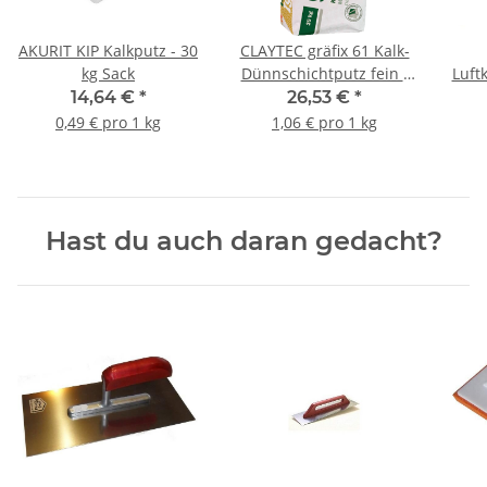
AKURIT KIP Kalkputz - 30
CLAYTEC gräfix 61 Kalk-
kg Sack
Dünnschichtputz fein -
Luft
25 kg Sack
14,64 €
*
26,53 €
*
0,49 € pro 1 kg
1,06 € pro 1 kg
Hast du auch daran gedacht?