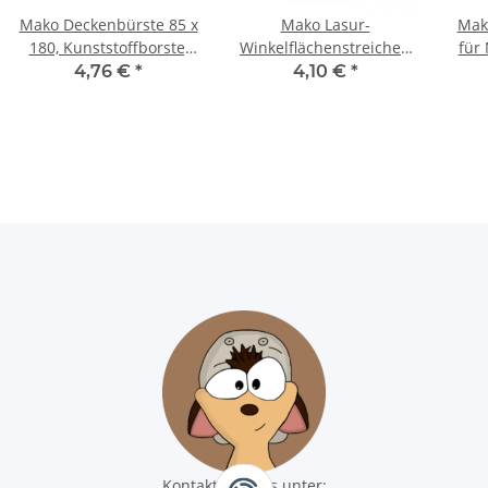
Mako Deckenbürste 85 x
Mako Lasur-
Mak
180, Kunststoffborste,
Winkelflächenstreicher,
für
volle Ausführung
KOMFORT 100 - 1 Stück
4,76 €
*
4,10 €
*
Kontaktiere uns unter: