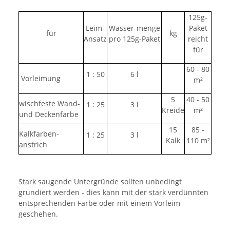
125g-
Leim-
Wasser-menge
Paket
für
kg
Ansatz
pro 125g-Paket
reicht
für
60 - 80
1 : 50
6 l
Vorleimung
m²
5
40 - 50
wischfeste Wand-
1 : 25
3 l
Kreide
m²
und Deckenfarbe
15
85 -
Kalkfarben-
1 : 25
3 l
Kalk
110 m²
anstrich
Stark saugende Untergründe sollten unbedingt
grundiert werden - dies kann mit der stark verdünnten
entsprechenden Farbe oder mit einem Vorleim
geschehen.