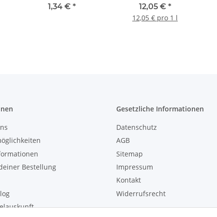
k
115x250mm
1,34 €
*
12,05 €
*
12,05 € pro 1 l
onen
Gesetzliche Informationen
uns
Datenschutz
öglichkeiten
AGB
formationen
Sitemap
einer Bestellung
Impressum
Kontakt
log
Widerrufsrecht
elauskunft