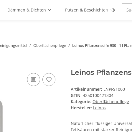
Dämmen & Dichten
Putzen & Beschichten
St
Reinigungsmittel
Oberflächenpflege
Leinos Pflanzenseife 930 - 1 l Fla
Leinos Pflanzense
Artikelnummer:
LNPFS1000
GTIN:
4250100421304
Kategorie:
Oberflächenpflege
Hersteller:
Leinos
Natürlicher, flüssiger Universa
Fettsäuren mit starker Reinigu