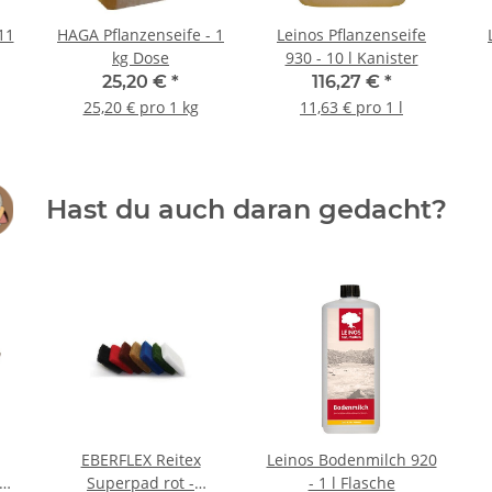
11
HAGA Pflanzenseife - 1
Leinos Pflanzenseife
kg Dose
930 - 10 l Kanister
25,20 €
*
116,27 €
*
25,20 € pro 1 kg
11,63 € pro 1 l
Hast du auch daran gedacht?
EBERFLEX Reitex
Leinos Bodenmilch 920
Superpad rot -
- 1 l Flasche