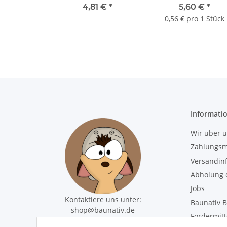
115x250mm 10 Stüc
4,81 €
*
5,60 €
*
0,56 € pro 1 Stück
Informati
Wir über 
Zahlungsm
Versandin
Abholung d
Jobs
Kontaktiere uns unter:
Baunativ B
shop@baunativ.de
Fördermitt
+49 3435 66699899