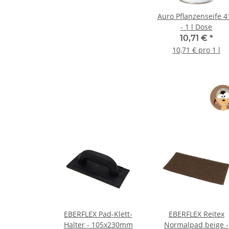
Auro Pflanzenseife 4
- 1 l Dose
10,71 €
*
10,71 € pro 1 l
EBERFLEX Pad-Klett-
EBERFLEX Reitex
Halter - 105x230mm
Normalpad beige -