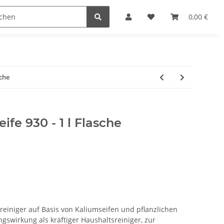
reichen & Ölen
Einfach machen
0,00 €
sche
ife 930 - 1 l Flasche
lreiniger auf Basis von Kaliumseifen und pflanzlichen
ngswirkung als kräftiger Haushaltsreiniger, zur