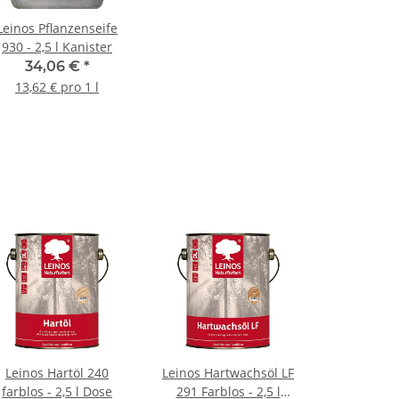
Leinos Pflanzenseife
930 - 2,5 l Kanister
34,06 €
*
13,62 € pro 1 l
Leinos Hartöl 240
Leinos Hartwachsöl LF
farblos - 2,5 l Dose
291 Farblos - 2,5 l