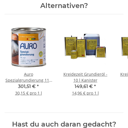
Alternativen?
Auro
Kreidezeit Grundieröl -
Krei
Spezialgrundierung 117
10 l Kanister
- 10 l Kanister
301,51 €
*
149,61 €
*
30,15 € pro 1 l
14,96 € pro 1 l
Hast du auch daran gedacht?