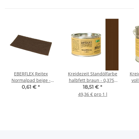
EBERFLEX Reitex
Kreidezeit Standölfarbe
Krei
Normalpad beige -
halbfett braun - 0,375 l
vol
115x250mm
Dose
0,61 €
*
18,51 €
*
49,36 € pro 1 l