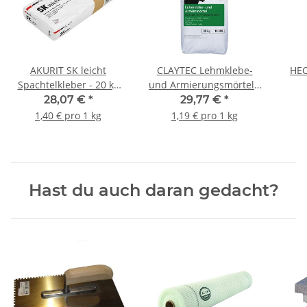
AKURIT SK leicht
CLAYTEC Lehmklebe-
HEC
Spachtelkleber - 20 kg
und Armierungsmörtel -
Sack
25 kg Sack
28,07 €
*
29,77 €
*
1,40 € pro 1 kg
1,19 € pro 1 kg
Hast du auch daran gedacht?