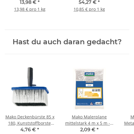
- 5 kg Eimer
13,98 €
*
54,27 €
*
13,98 € pro 1 kg
10,85 € pro 1 kg
Hast du auch daran gedacht?
Mako Deckenbürste 85 x
Mako Malerplane
M
180, Kunststoffborste,
mittelstark 4 m x 5 m - 1
Meta
volle Ausführung
Stück
4,76 €
*
2,09 €
*