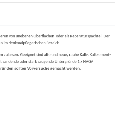
isieren von unebenen Oberflächen
oder als Reparaturspachtel. Der
n im denkmalpflegerischen Bereich.
m zulassen. Geeignet sind alte und neue, rauhe Kalk-, Kalkzement-
icht sandende oder stark saugende Untergründe 1 x HAGA
ründen sollten Vorversuche gemacht werden
.