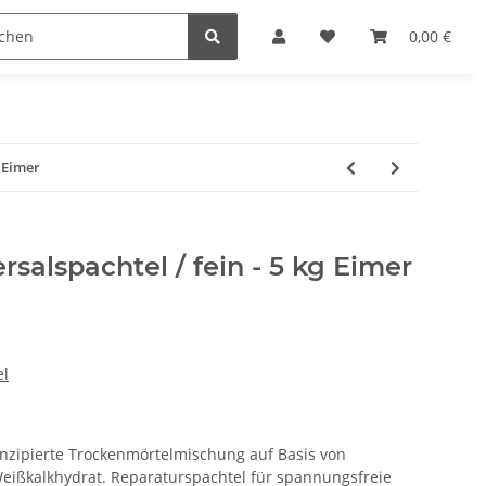
reichen & Ölen
Einfach machen
0,00 €
 Eimer
salspachtel / fein - 5 kg Eimer
el
konzipierte Trockenmörtelmischung auf Basis von
eißkalkhydrat. Reparaturspachtel für spannungsfreie