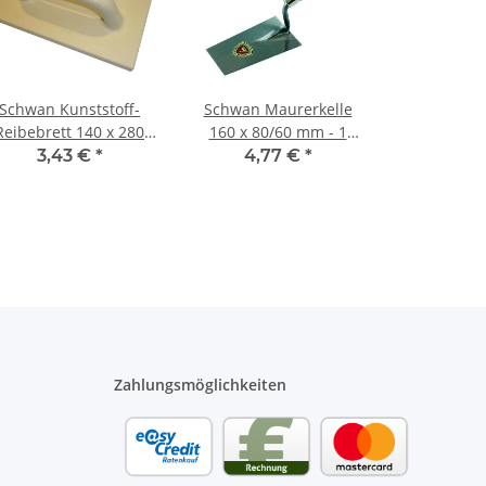
Schwan Kunststoff-
Schwan Maurerkelle
Reibebrett 140 x 280
160 x 80/60 mm - 1
mm
Stück
3,43 €
*
4,77 €
*
Zahlungsmöglichkeiten