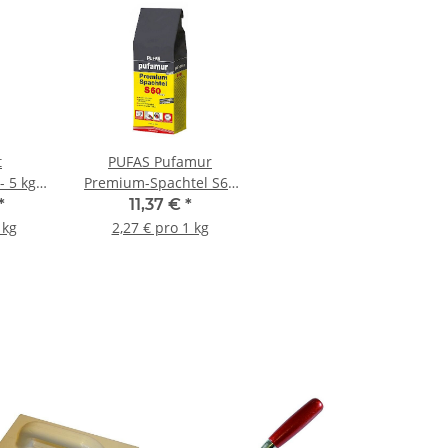
t
PUFAS Pufamur
- 5 kg
Premium-Spachtel S60
easy - 5kg Sack
*
11,37 €
*
 kg
2,27 € pro 1 kg