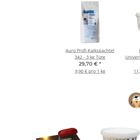
Auro Profi-Kalkspachtel
342 - 3 kg Tüte
Univers
-
29,70 €
*
9,90 € pro 1 kg
11,