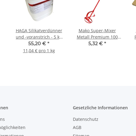
HAGA Silikatverdünner
Mako Super-Mixer
und -voranstrich - 5 kg
Metall Premium 100
mer
Kanister
mm - 1 Stück
55,20 €
*
5,32 €
*
11,04 € pro 1 kg
onen
Gesetzliche Informationen
uns
Datenschutz
öglichkeiten
AGB
formationen
Sitemap