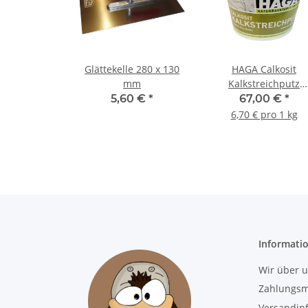
Glättekelle 280 x 130
HAGA Calkosit
mm
Kalkstreichputz
naturweiß - 10 kg Ei
5,60 €
*
67,00 €
*
6,70 € pro 1 kg
Informati
Wir über 
Zahlungsm
Versandin