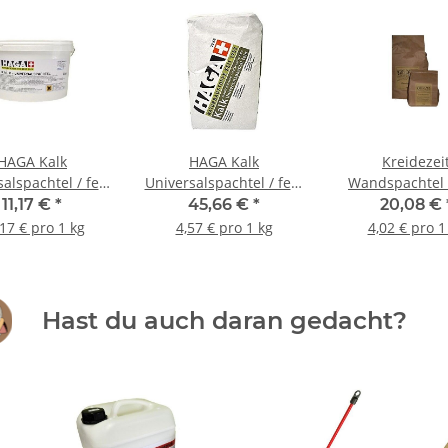
HAGA Kalk
HAGA Kalk
Kreidezei
alspachtel / fein
Universalspachtel / fein
Wandspachtel 
 1 kg Eimer
- 10 kg Sack
Sack
11,17 €
*
45,66 €
*
20,08 €
17 € pro 1 kg
4,57 € pro 1 kg
4,02 € pro 1
Hast du auch daran gedacht?