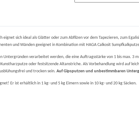
h eignet sich ideal als Glätter oder zum Abfilzen vor dem Tapezieren, zum Egal
amenten und Wänden geeignet in Kombination mit HAGA Calkosit Sumpfkalkputze
en Untergründen verarbeitet werden, die eine Auftragsstärke von 1 bis max. 3 m
 Kunstharzputze oder festsitzende Altanstriche. Als Vorbehandlung wird auf le
ausblühungsfrei und trocken sein.
Auf Gipsputzen und unbestimmbaren Unterg
net! Er ist erhältlich in 1 kg- und 5 kg Eimern sowie in 10 kg- und 20 kg Säcken.