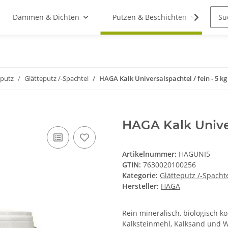
Dämmen & Dichten
Putzen & Beschichten
St
putz
Glätteputz /-Spachtel
HAGA Kalk Universalspachtel / fein - 5 kg
HAGA Kalk Univer
Artikelnummer:
HAGUNI5
GTIN:
7630020100256
Kategorie:
Glätteputz /-Spacht
Hersteller:
HAGA
Rein mineralisch, biologisch 
Kalksteinmehl, Kalksand und W