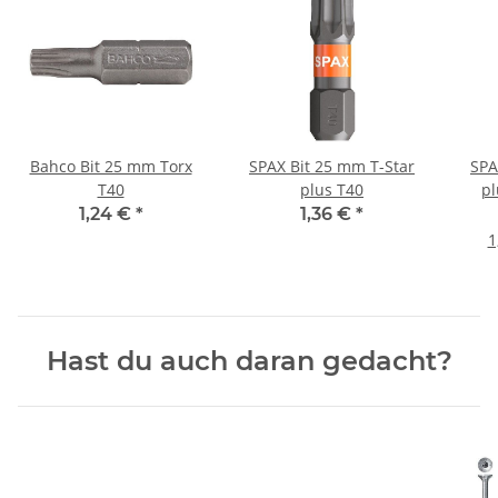
Bahco Bit 25 mm Torx
SPAX Bit 25 mm T-Star
SPA
T40
plus T40
pl
1,24 €
*
1,36 €
*
1
Hast du auch daran gedacht?