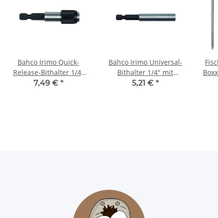
Bahco Irimo Quick-
Bahco Irimo Universal-
Fisc
Release-Bithalter 1/4"
Bithalter 1/4" mit
Boxx
Schnellwechsel - 60 mm
Dauermagnet - 74 mm
7,49 €
*
5,21 €
*
lang
lang