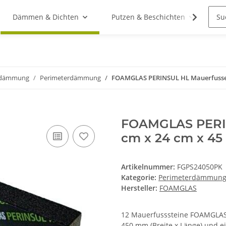
Dämmen & Dichten
Putzen & Beschichten
St
dämmung
Perimeterdämmung
FOAMGLAS PERINSUL HL Mauerfussele
FOAMGLAS PERIN
cm x 24 cm x 45 
Artikelnummer:
FGPS24050PK
Kategorie:
Perimeterdämmun
Hersteller:
FOAMGLAS
12 Mauerfusssteine FOAMGLAS
450 mm (Breite x Länge) und ei