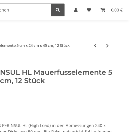
reichen & Ölen
Einfach machen
0,00 €
mente 5 cm x 24 cm x 45 cm, 12 Stück
SUL HL Mauerfusselemente 5
cm, 12 Stück
g
 PERINSUL HL (High Load) in den Abmessungen 240 x
ner Dicke von 50 mm. Ein Paket entspricht 5,4 laufenden