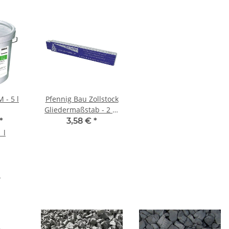
 - 5 l
Pfennig Bau Zollstock
Gliedermaßstab - 2 m
Meterstab
*
3,58 €
*
 l
?