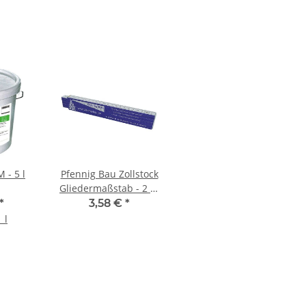
 - 5 l
Pfennig Bau Zollstock
Gliedermaßstab - 2 m
Meterstab
*
3,58 €
*
 l