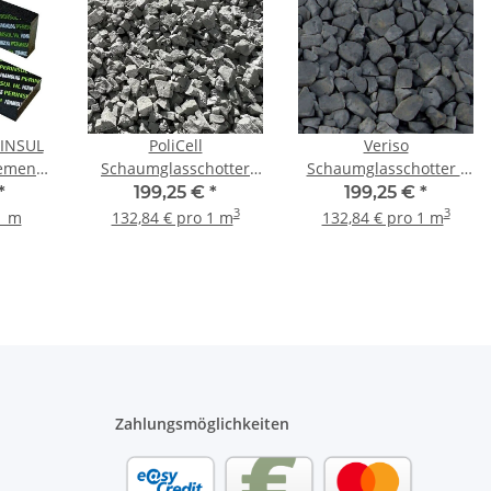
INSUL
PoliCell
Veriso
emente
Schaumglasschotter
Schaumglasschotter -
45 cm,
NORM - 1,5m³ Big Bag
1,5 m³ Big Bag
*
199,25 €
*
199,25 €
*
3
3
1 m
132,84 € pro 1 m
132,84 € pro 1 m
Zahlungsmöglichkeiten