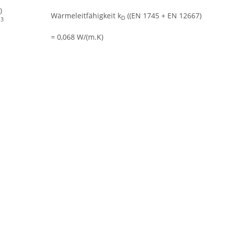
)
Wärmeleitfähigkeit k
((EN 1745 + EN 12667)
D
3
m
= 0,068 W/(m.K)