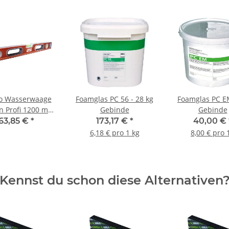
o Wasserwaage
Foamglas PC 56 - 28 kg
Foamglas PC EM
n Profi 1200 mm
Gebinde
Gebinde
 mit 3 Libellen
63,85 €
*
173,17 €
*
40,00 €
6,18 € pro 1 kg
8,00 € pro 1
Kennst du schon diese Alternativen