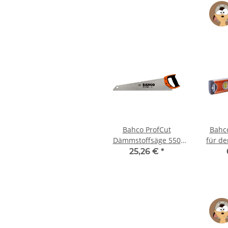
Bahco ProfCut
Bahc
Dämmstoffsäge 550
für de
mm
lang
25,26 €
*