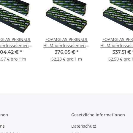
GLAS PERINSUL
FOAMGLAS PERINSUL
FOAMGLAS PER
uerfusselemente
HL Mauerfusselemente
HL Mauerfussel
cm x 30 cm x 45
5 cm x 17,5 cm x 45 cm,
5 cm x 24 cm x 
04,42 €
*
376,05 €
*
337,51 €
cm, 4 Stück
16 Stück
12 Stück
,57 € pro 1 m
52,23 € pro 1 m
62,50 € pro 
onen
Gesetzliche Informationen
uns
Datenschutz