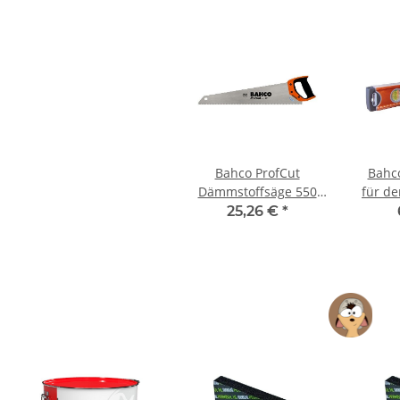
Bahco ProfCut
Bahc
Dämmstoffsäge 550
für de
mm
lang
25,26 €
*