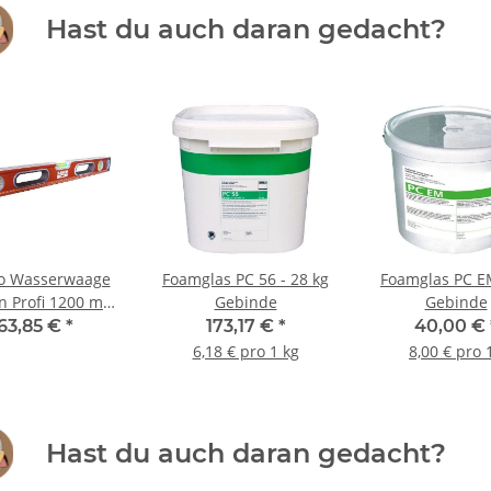
Hast du auch daran gedacht?
o Wasserwaage
Foamglas PC 56 - 28 kg
Foamglas PC EM
n Profi 1200 mm
Gebinde
Gebinde
 mit 3 Libellen
63,85 €
*
173,17 €
*
40,00 €
6,18 € pro 1 kg
8,00 € pro 1
Hast du auch daran gedacht?