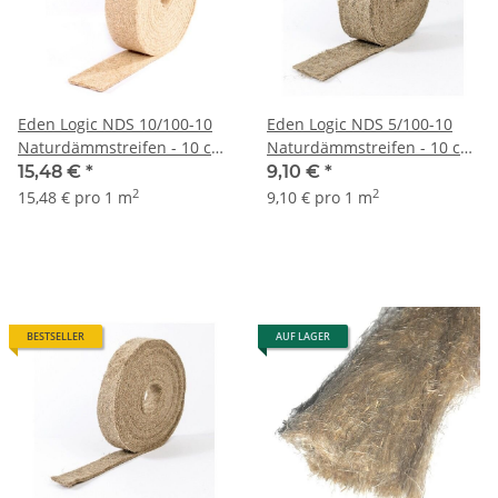
Eden Logic NDS 10/100-10
Eden Logic NDS 5/100-10
Naturdämmstreifen - 10 cm
Naturdämmstreifen - 10 cm
x 10 m Rolle (10 mm)
x 10 m Rolle (5 mm)
15,48 €
*
9,10 €
*
2
2
15,48 € pro 1 m
9,10 € pro 1 m
BESTSELLER
AUF LAGER