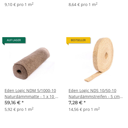
2
2
9,10 € pro 1 m
8,64 € pro 1 m
AUF LAGER
BESTSELLER
Eden Logic NDM 5/1000-10
Eden Logic NDS 10/50-10
Naturdämmmatte - 1 x 10 m
Naturdämmstreifen - 5 cm x
Rolle (5 mm)
10 m Rolle (10 mm)
59,16 €
*
7,28 €
*
2
2
5,92 € pro 1 m
14,56 € pro 1 m