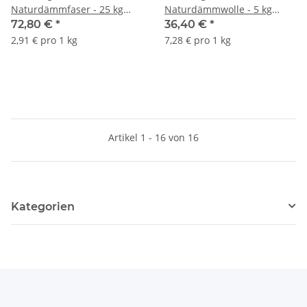
Naturdämmfaser - 25 kg
Naturdämmwolle - 5 kg
Karton
Karton
72,80 €
*
36,40 €
*
2,91 € pro 1 kg
7,28 € pro 1 kg
Artikel 1 - 16 von 16
Kategorien