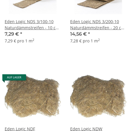
Eden Logic NDS 3/100-10
Eden Logic NDS 3/200-10
Naturdämmstreifen - 10 cm
Naturdämmstreifen - 20 cm
x 10 m Rolle (3 mm)
x 10 m Rolle (3 mm)
7,29 €
*
14,56 €
*
2
2
7,29 € pro 1 m
7,28 € pro 1 m
AUF LAGER
Eden Logic NDF
Eden Logic NDW