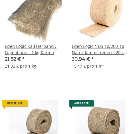
Eden Logic Kalfaterband /
Eden Logic NDS 10/200-10
Fugenband - 1 kg Karton
Naturdämmstreifen - 20 cm
x 10 m Rolle (10 mm)
21,82 €
*
30,94 €
*
2
21,82 € pro 1 kg
15,47 € pro 1 m
BESTSELLER
AUF LAGER