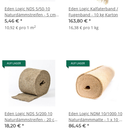
Eden Logic NDS 5/50-10
Eden Logic Kalfaterband /
Naturdämmstreifen - 5 cm x
Fugenband - 10 kg Karton
10 m Rolle (5 mm)
5,46 €
*
163,80 €
*
2
10,92 € pro 1 m
16,38 € pro 1 kg
AUF LAGER
AUF LAGER
Eden Logic NDS 5/200-10
Eden Logic NDM 10/1000-10
Naturdämmstreifen - 20 cm
Naturdämmmatte - 1 x 10 m
x 10 m Rolle (5 mm)
Rolle (10 mm)
18,20 €
*
86,45 €
*