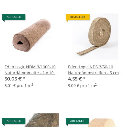
AUF LAGER
BESTSELLER
Eden Logic NDM 3/1000-10
Eden Logic NDS 3/50-10
Naturdämmmatte - 1 x 10 m
Naturdämmstreifen - 5 cm x
Rolle (3 mm)
10 m Rolle (3 mm)
50,05 €
*
4,55 €
*
2
2
5,01 € pro 1 m
9,09 € pro 1 m
AUF LAGER
AUF LAGER