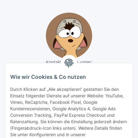
Kontaktiere uns unter:
shop@baunativ.de
+49 3435 66699899
Wie wir Cookies & Co nutzen
Informationen
Durch Klicken auf „Alle akzeptieren“ gestatten Sie den
Einsatz folgender Dienste auf unserer Website: YouTube,
Vimeo, ReCaptcha, Facebook Pixel, Google
Gesetzliche Informationen
Kundenrezensionen, Google Analytics 4, Google Ads
Conversion Tracking, PayPal Express Checkout und
Zahlungsmöglichkeiten
Ratenzahlung. Sie können die Einstellung jederzeit ändern
(Fingerabdruck-Icon links unten). Weitere Details finden
Sie unter
Konfigurieren
und in unserer