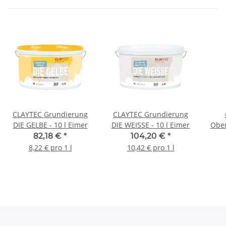
CLAYTEC Grundierung
CLAYTEC Grundierung
DIE GELBE - 10 l Eimer
DIE WEISSE - 10 l Eimer
Ober
82,18 €
*
104,20 €
*
8,22 € pro 1 l
10,42 € pro 1 l