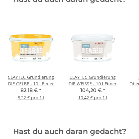
CLAYTEC Grundierung
CLAYTEC Grundierung
DIE GELBE - 10 l Eimer
DIE WEISSE - 10 l Eimer
Ober
82,18 €
*
104,20 €
*
8,22 € pro 1 l
10,42 € pro 1 l
Hast du auch daran gedacht?