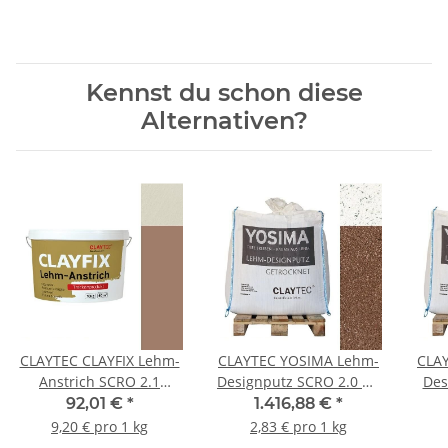
Kennst du schon diese
Alternativen?
CLAYTEC CLAYFIX Lehm-
CLAYTEC YOSIMA Lehm-
CLA
Anstrich SCRO 2.1
Designputz SCRO 2.0 HE
Des
Feinkorn - 10 kg Eimer
- 500 kg BigBag
92,01 €
*
1.416,88 €
*
9,20 € pro 1 kg
2,83 € pro 1 kg