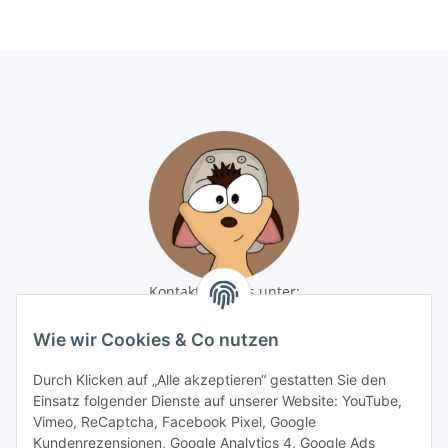
Kontaktiere uns unter:
shop@baunativ.de
+49 3435 66699899
Wie wir Cookies & Co nutzen
Informationen
Durch Klicken auf „Alle akzeptieren“ gestatten Sie den
Einsatz folgender Dienste auf unserer Website: YouTube,
Vimeo, ReCaptcha, Facebook Pixel, Google
Gesetzliche Informationen
Kundenrezensionen, Google Analytics 4, Google Ads