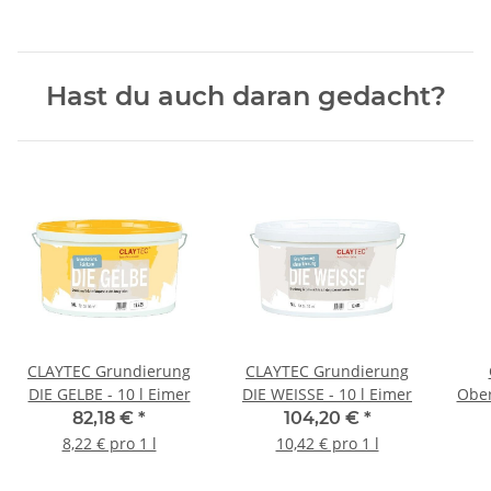
Hast du auch daran gedacht?
CLAYTEC Grundierung
CLAYTEC Grundierung
DIE GELBE - 10 l Eimer
DIE WEISSE - 10 l Eimer
Ober
82,18 €
*
104,20 €
*
8,22 € pro 1 l
10,42 € pro 1 l