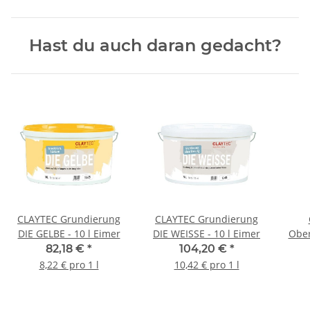
Hast du auch daran gedacht?
CLAYTEC Grundierung
CLAYTEC Grundierung
DIE GELBE - 10 l Eimer
DIE WEISSE - 10 l Eimer
Ober
82,18 €
*
104,20 €
*
8,22 € pro 1 l
10,42 € pro 1 l