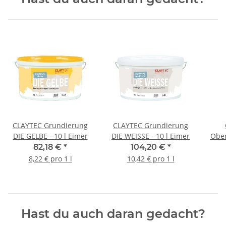
CLAYTEC Grundierung
CLAYTEC Grundierung
DIE GELBE - 10 l Eimer
DIE WEISSE - 10 l Eimer
Ober
82,18 €
*
104,20 €
*
8,22 € pro 1 l
10,42 € pro 1 l
Hast du auch daran gedacht?