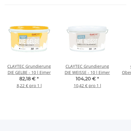
CLAYTEC Grundierung
CLAYTEC Grundierung
DIE GELBE - 10 l Eimer
DIE WEISSE - 10 l Eimer
Ober
82,18 €
*
104,20 €
*
8,22 € pro 1 l
10,42 € pro 1 l