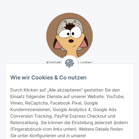
Kontaktiere uns unter:
shop@baunativ.de
+49 3435 66699899
Wie wir Cookies & Co nutzen
Informationen
Durch Klicken auf „Alle akzeptieren“ gestatten Sie den
Einsatz folgender Dienste auf unserer Website: YouTube,
Vimeo, ReCaptcha, Facebook Pixel, Google
Gesetzliche Informationen
Kundenrezensionen, Google Analytics 4, Google Ads
Conversion Tracking, PayPal Express Checkout und
Zahlungsmöglichkeiten
Ratenzahlung. Sie können die Einstellung jederzeit ändern
(Fingerabdruck-Icon links unten). Weitere Details finden
Sie unter
Konfigurieren
und in unserer