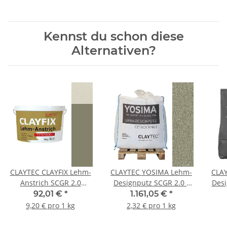
Kennst du schon diese
Alternativen?
CLAYTEC CLAYFIX Lehm-
CLAYTEC YOSIMA Lehm-
CLA
Anstrich SCGR 2.0
Designputz SCGR 2.0 -
Desi
Feinkorn - 10 kg Eimer
500 kg BigBag
92,01 €
*
1.161,05 €
*
9,20 € pro 1 kg
2,32 € pro 1 kg