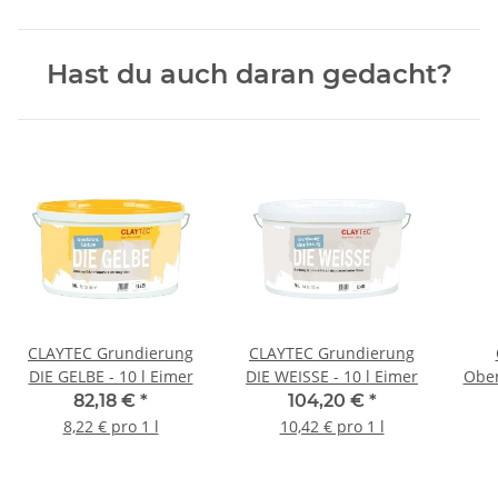
Hast du auch daran gedacht?
CLAYTEC Grundierung
CLAYTEC Grundierung
DIE GELBE - 10 l Eimer
DIE WEISSE - 10 l Eimer
Ober
82,18 €
*
104,20 €
*
8,22 € pro 1 l
10,42 € pro 1 l