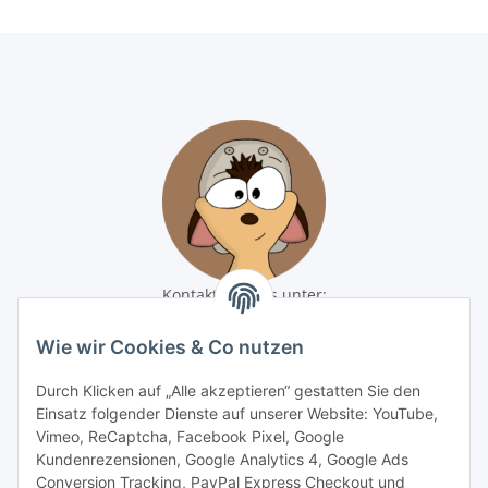
Kontaktiere uns unter:
shop@baunativ.de
+49 3435 66699899
Wie wir Cookies & Co nutzen
Informationen
Durch Klicken auf „Alle akzeptieren“ gestatten Sie den
Einsatz folgender Dienste auf unserer Website: YouTube,
Vimeo, ReCaptcha, Facebook Pixel, Google
Gesetzliche Informationen
Kundenrezensionen, Google Analytics 4, Google Ads
Conversion Tracking, PayPal Express Checkout und