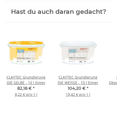
Hast du auch daran gedacht?
CLAYTEC Grundierung
CLAYTEC Grundierung
DIE GELBE - 10 l Eimer
DIE WEISSE - 10 l Eimer
Ober
82,18 €
*
104,20 €
*
8,22 € pro 1 l
10,42 € pro 1 l