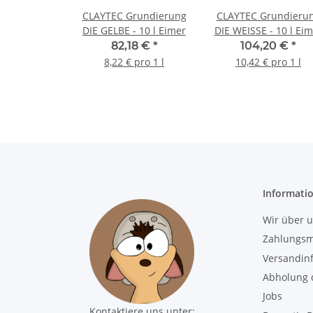
CLAYTEC Grundierung
CLAYTEC Grundieru
DIE GELBE - 10 l Eimer
DIE WEISSE - 10 l Ei
82,18 €
*
104,20 €
*
8,22 € pro 1 l
10,42 € pro 1 l
Informati
Wir über 
Zahlungsm
Versandin
Abholung d
Jobs
Kontaktiere uns unter: