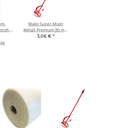
hm-
Mako Super-Mixer
troh -
Metall Premium 80 mm
k
- 1 Stück
*
3,06 €
*
 kg