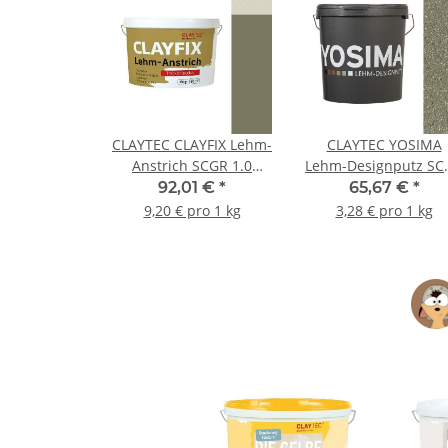
CLAYTEC CLAYFIX Lehm-
CLAYTEC YOSIMA
Anstrich SCGR 1.0
Lehm-Designputz SC
Feinkorn - 10 kg Eimer
1.0 - 20 kg Eimer
92,01 €
*
65,67 €
*
9,20 € pro 1 kg
3,28 € pro 1 kg