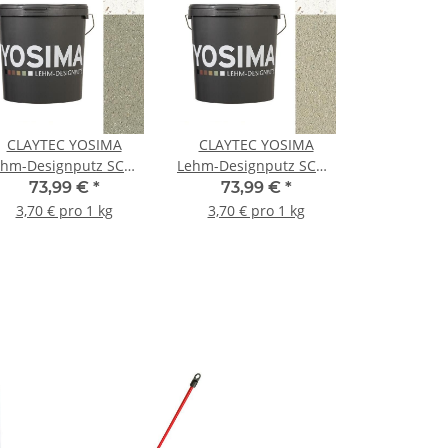
CLAYTEC YOSIMA
CLAYTEC YOSIMA
ehm-Designputz SCGR
Lehm-Designputz SCGR
1.1 PE - 20 kg Eimer
1.2 PE - 20 kg Eimer
73,99 €
*
73,99 €
*
3,70 € pro 1 kg
3,70 € pro 1 kg