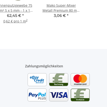
Innenputzgewebe 75
Mako Super-Mixer
m² 5 x 5 mm - 1 x 100
Metall Premium 80 mm
m Rolle
- 1 Stück
62,45 €
*
3,06 €
*
2
0,62 € pro 1 m
Zahlungsmöglichkeiten