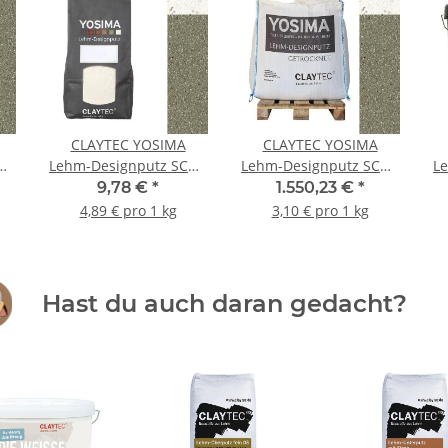
CLAYTEC YOSIMA
CLAYTEC YOSIMA
GR
Lehm-Designputz SCGR
Lehm-Designputz SCGR
L
1.0 PE - 2 kg Beutel
1.0 PE - 500 kg BigBag
9,78 €
*
1.550,23 €
*
4,89 € pro 1 kg
3,10 € pro 1 kg
Hast du auch daran gedacht?