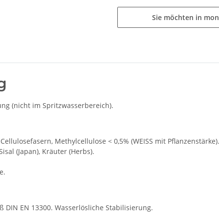
Sie möchten in mon
g
g (nicht im Spritzwasserbereich).
Cellulosefasern, Methylcellulose < 0,5% (WEISS mit Pflanzenstärke
 Sisal (Japan), Kräuter (Herbs).
e.
äß DIN EN 13300. Wasserlösliche Stabilisierung.