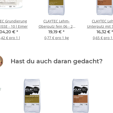
EC Grundierung
CLAYTEC Lehm-
CLAYTEC Le
ISSE - 10 l Eimer
Oberputz fein 06 - 25
Unterputz mit S
kg Sack
25 kg Sac
104,20 €
*
19,19 €
*
16,32 €
,42 € pro 1 l
0,77 € pro 1 kg
0,65 € pro 1
Hast du auch daran gedacht?