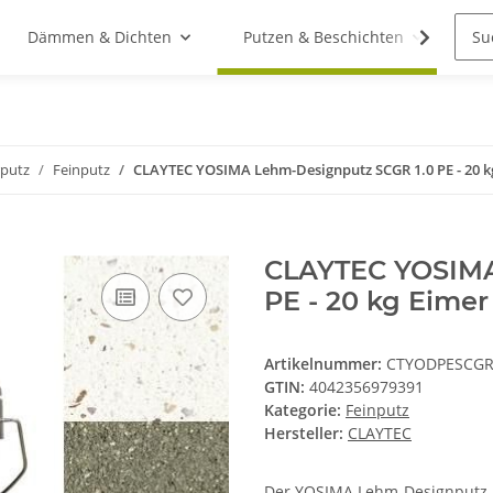
Dämmen & Dichten
Putzen & Beschichten
St
putz
Feinputz
CLAYTEC YOSIMA Lehm-Designputz SCGR 1.0 PE - 20 k
CLAYTEC YOSIMA
PE - 20 kg Eimer
Artikelnummer:
CTYODPESCGR
GTIN:
4042356979391
Kategorie:
Feinputz
Hersteller:
CLAYTEC
Der YOSIMA Lehm-Designputz i