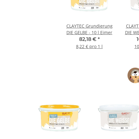
CLAYTEC Grundierung
CLAYT
DIE GELBE - 10 l Eimer
DIE WE
82,18 €
*
8,22 € pro 1 l
10