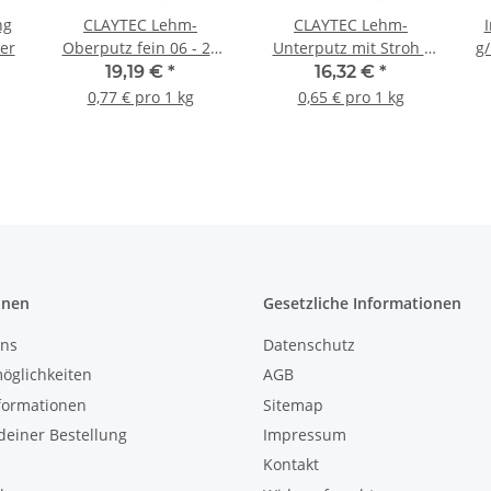
ng
CLAYTEC Lehm-
CLAYTEC Lehm-
mer
Oberputz fein 06 - 25
Unterputz mit Stroh -
g/
kg Sack
25 kg Sack
19,19 €
*
16,32 €
*
0,77 € pro 1 kg
0,65 € pro 1 kg
onen
Gesetzliche Informationen
uns
Datenschutz
öglichkeiten
AGB
formationen
Sitemap
einer Bestellung
Impressum
Kontakt