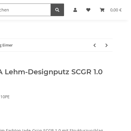
reichen & Ölen
Einfach machen
0,00 €
g Eimer
 Lehm-Designputz SCGR 1.0
10PE
m Farbton Jade-Grün SCGR 1.0 mit Strukturzuschlag