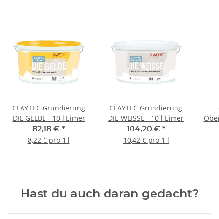
CLAYTEC Grundierung
CLAYTEC Grundierung
DIE GELBE - 10 l Eimer
DIE WEISSE - 10 l Eimer
Ober
82,18 €
*
104,20 €
*
8,22 € pro 1 l
10,42 € pro 1 l
Hast du auch daran gedacht?