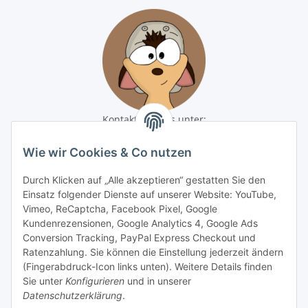
Kontaktiere uns unter:
shop@baunativ.de
+49 3435 66699899
Wie wir Cookies & Co nutzen
Informationen
Durch Klicken auf „Alle akzeptieren“ gestatten Sie den
Einsatz folgender Dienste auf unserer Website: YouTube,
Vimeo, ReCaptcha, Facebook Pixel, Google
Gesetzliche Informationen
Kundenrezensionen, Google Analytics 4, Google Ads
Conversion Tracking, PayPal Express Checkout und
Zahlungsmöglichkeiten
Ratenzahlung. Sie können die Einstellung jederzeit ändern
(Fingerabdruck-Icon links unten). Weitere Details finden
Sie unter
Konfigurieren
und in unserer
Datenschutzerklärung
.