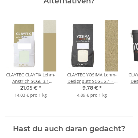
Alternativen?
CLAYTEC CLAYFIX Lehm-
CLAYTEC YOSIMA Lehm-
CLA
Anstrich SCGE 3.1
Designputz SCGE 2.1 - 2
Des
Feinkorn - 1,5 kg Beutel
kg Beutel
21,05 €
*
9,78 €
*
14,03 € pro 1 kg
4,89 € pro 1 kg
Hast du auch daran gedacht?