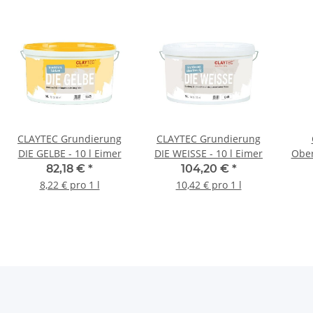
CLAYTEC Grundierung
CLAYTEC Grundierung
DIE GELBE - 10 l Eimer
DIE WEISSE - 10 l Eimer
Ober
82,18 €
*
104,20 €
*
8,22 € pro 1 l
10,42 € pro 1 l