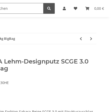
reichen & Ölen
Einfach machen
0,00 €
kg BigBag
 Lehm-Designputz SCGE 3.0
Bag
30HE
m Farbton Sahara-Beige SCGE 3.0 mit Strukturzuschlag