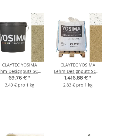
CLAYTEC YOSIMA
CLAYTEC YOSIMA
ehm-Designputz SCGE
Lehm-Designputz SCGE
3.0 HE - 20 kg Eimer
4.0 HE - 500 kg BigBag
69,76 €
*
1.416,88 €
*
3,49 € pro 1 kg
2,83 € pro 1 kg