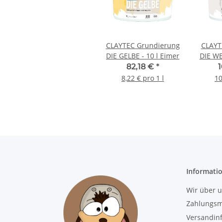
CLAYTEC Grundierung
CLAYT
DIE GELBE - 10 l Eimer
DIE WE
82,18 €
*
8,22 € pro 1 l
10
Informati
Wir über 
Zahlungsm
Versandin