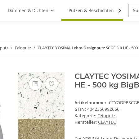
Dämmen & Dichten
Putzen & Beschichten
St
putz
Feinputz
CLAYTEC YOSIMA Lehm-Designputz SCGE 3.0 HE - 500 
CLAYTEC YOSIMA
HE - 500 kg Big
Artikelnummer:
CTYODPBSCGE
GTIN:
4042356992666
Kategorie:
Feinputz
Hersteller:
CLAYTEC
Der YOSIMA Lehm-Designputz i