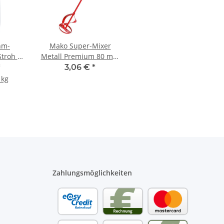
hm-
Mako Super-Mixer
troh -
Metall Premium 80 mm
k
- 1 Stück
*
3,06 €
*
 kg
Zahlungsmöglichkeiten