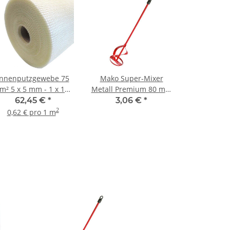
Innenputzgewebe 75
Mako Super-Mixer
m² 5 x 5 mm - 1 x 100
Metall Premium 80 mm
m Rolle
- 1 Stück
62,45 €
*
3,06 €
*
2
0,62 € pro 1 m