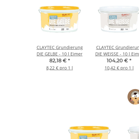
CLAYTEC Grundierung
CLAYTEC Grundieru
DIE GELBE - 10 l Eimer
DIE WEISSE - 10 l Ei
82,18 €
*
104,20 €
*
8,22 € pro 1 l
10,42 € pro 1 l