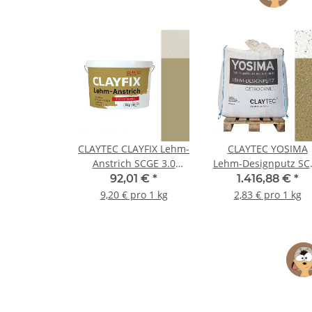
CLAYTEC CLAYFIX Lehm-
CLAYTEC YOSIMA
Anstrich SCGE 3.0
Lehm-Designputz SC
Feinkorn - 10 kg Eimer
2.0 HE - 500 kg BigB
92,01 €
*
1.416,88 €
*
9,20 € pro 1 kg
2,83 € pro 1 kg