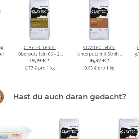
ng
CLAYTEC Lehm-
CLAYTEC Lehm-
mer
Oberputz fein 06 - 25
Unterputz mit Stroh -
g/
kg Sack
25 kg Sack
19,19 €
*
16,32 €
*
0,77 € pro 1 kg
0,65 € pro 1 kg
Hast du auch daran gedacht?