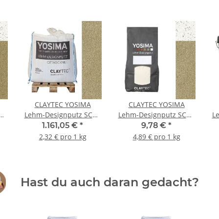
CLAYTEC YOSIMA
CLAYTEC YOSIMA
GE
Lehm-Designputz SCGE
Lehm-Designputz SCGE
L
ag
3.0 - 500 kg BigBag
3.0 HE - 2 kg Beutel
1.161,05 €
*
9,78 €
*
2,32 € pro 1 kg
4,89 € pro 1 kg
Hast du auch daran gedacht?