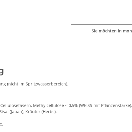
Sie möchten in mon
g
g (nicht im Spritzwasserbereich).
Cellulosefasern, Methylcellulose < 0,5% (WEISS mit Pflanzenstärke
 Sisal (Japan), Kräuter (Herbs).
e.