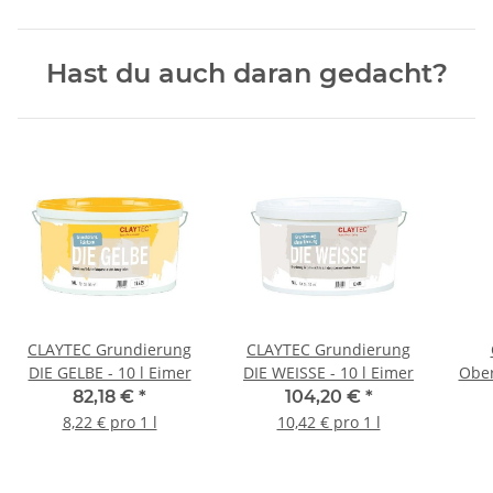
Hast du auch daran gedacht?
CLAYTEC Grundierung
CLAYTEC Grundierung
DIE GELBE - 10 l Eimer
DIE WEISSE - 10 l Eimer
Ober
82,18 €
*
104,20 €
*
8,22 € pro 1 l
10,42 € pro 1 l