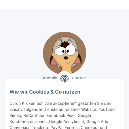
Kontaktiere uns unter:
shop@baunativ.de
+49 3435 66699899
Wie wir Cookies & Co nutzen
Informationen
Durch Klicken auf „Alle akzeptieren“ gestatten Sie den
Einsatz folgender Dienste auf unserer Website: YouTube,
Vimeo, ReCaptcha, Facebook Pixel, Google
Gesetzliche Informationen
Kundenrezensionen, Google Analytics 4, Google Ads
Conversion Tracking, PayPal Express Checkout und