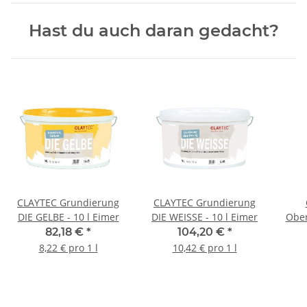
Hast du auch daran gedacht?
CLAYTEC Grundierung
CLAYTEC Grundierung
DIE GELBE - 10 l Eimer
DIE WEISSE - 10 l Eimer
Ober
82,18 €
*
104,20 €
*
8,22 € pro 1 l
10,42 € pro 1 l