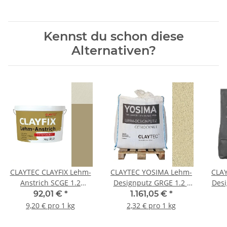
Kennst du schon diese
Alternativen?
CLAYTEC CLAYFIX Lehm-
CLAYTEC YOSIMA Lehm-
CLA
Anstrich SCGE 1.2
Designputz GRGE 1.2 -
Desi
Feinkorn - 10 kg Eimer
500 kg BigBag
92,01 €
*
1.161,05 €
*
9,20 € pro 1 kg
2,32 € pro 1 kg