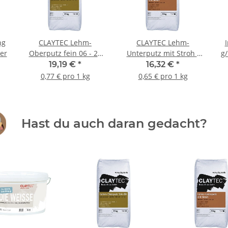
ng
CLAYTEC Lehm-
CLAYTEC Lehm-
mer
Oberputz fein 06 - 25
Unterputz mit Stroh -
g/
kg Sack
25 kg Sack
19,19 €
*
16,32 €
*
0,77 € pro 1 kg
0,65 € pro 1 kg
Hast du auch daran gedacht?