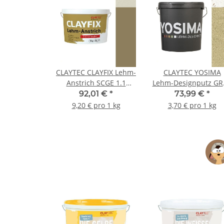
CLAYTEC CLAYFIX Lehm-
CLAYTEC YOSIMA
Anstrich SCGE 1.1
Lehm-Designputz GR
Feinkorn - 10 kg Eimer
1.1 PE - 20 kg Eime
92,01 €
*
73,99 €
*
9,20 € pro 1 kg
3,70 € pro 1 kg