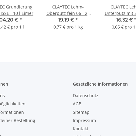
EC Grundierung
CLAYTEC Lehm-
CLAYTEC Le
ISSE - 10 l Eimer
Oberputz fein 06 - 25
Unterputz mit S
kg Sack
25 kg Sac
104,20 €
*
19,19 €
*
16,32 €
,42 € pro 1 l
0,77 € pro 1 kg
0,65 € pro 1
onen
Gesetzliche Informationen
uns
Datenschutz
öglichkeiten
AGB
formationen
Sitemap
einer Bestellung
Impressum
Kontakt