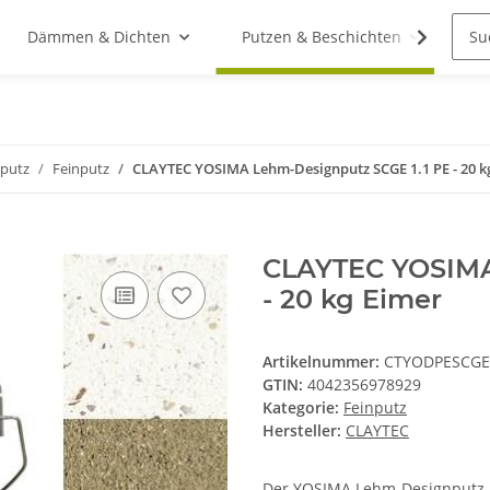
Dämmen & Dichten
Putzen & Beschichten
St
putz
Feinputz
CLAYTEC YOSIMA Lehm-Designputz SCGE 1.1 PE - 20 k
CLAYTEC YOSIMA
- 20 kg Eimer
Artikelnummer:
CTYODPESCGE
GTIN:
4042356978929
Kategorie:
Feinputz
Hersteller:
CLAYTEC
Der YOSIMA Lehm-Designputz i