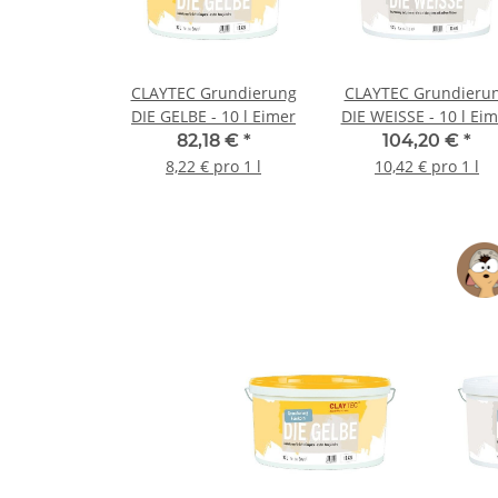
CLAYTEC Grundierung
CLAYTEC Grundieru
DIE GELBE - 10 l Eimer
DIE WEISSE - 10 l Ei
82,18 €
*
104,20 €
*
8,22 € pro 1 l
10,42 € pro 1 l