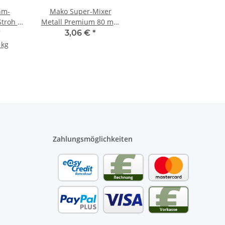
hm-
Mako Super-Mixer
troh -
Metall Premium 80 mm
k
- 1 Stück
*
3,06 €
*
 kg
Zahlungsmöglichkeiten