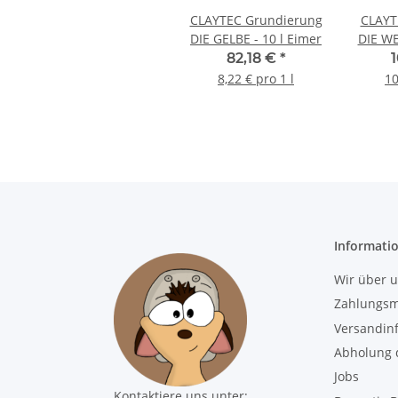
CLAYTEC Grundierung
CLAYT
DIE GELBE - 10 l Eimer
DIE WE
82,18 €
*
8,22 € pro 1 l
10
Informati
Wir über 
Zahlungsm
Versandin
Abholung d
Jobs
Kontaktiere uns unter: