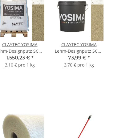
CLAYTEC YOSIMA
CLAYTEC YOSIMA
ehm-Designputz SCGE
Lehm-Designputz SCGE
.1 PE - 500 kg BigBag
2.1 PE - 20 kg Eimer
1.550,23 €
*
73,99 €
*
3,10 € pro 1 kg
3,70 € pro 1 kg