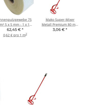
Innenputzgewebe 75
Mako Super-Mixer
m² 5 x 5 mm - 1 x 100
Metall Premium 80 mm
m Rolle
- 1 Stück
62,45 €
*
3,06 €
*
2
0,62 € pro 1 m