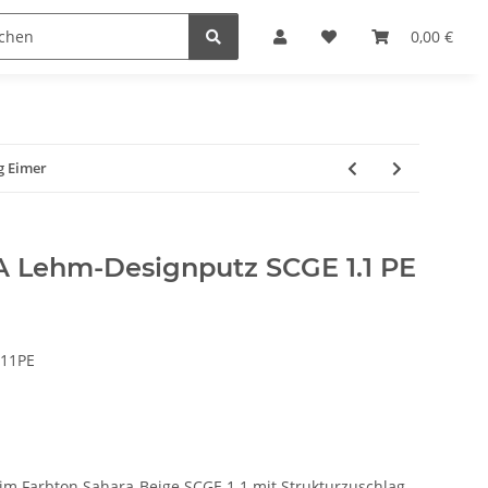
reichen & Ölen
Einfach machen
0,00 €
g Eimer
 Lehm-Designputz SCGE 1.1 PE
11PE
m Farbton Sahara-Beige SCGE 1.1 mit Strukturzuschlag