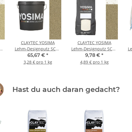
CLAYTEC YOSIMA
CLAYTEC YOSIMA
GE
Lehm-Designputz SCGE
Lehm-Designputz SCGE
L
r
1.1 - 20 kg Eimer
1.1 PE - 2 kg Beutel
1
65,67 €
*
9,78 €
*
3,28 € pro 1 kg
4,89 € pro 1 kg
Hast du auch daran gedacht?