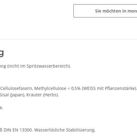
Sie möchten in mon
g
g (nicht im Spritzwasserbereich).
Cellulosefasern, Methylcellulose < 0,5% (WEISS mit Pflanzenstärke
 Sisal (Japan), Kräuter (Herbs).
e.
äß DIN EN 13300. Wasserlösliche Stabilisierung.