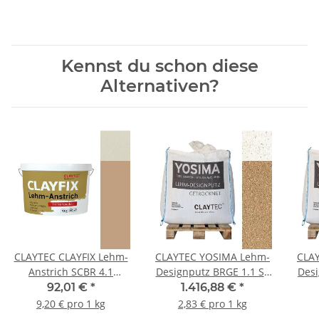
Kennst du schon diese
Alternativen?
CLAYTEC CLAYFIX Lehm-
CLAYTEC YOSIMA Lehm-
CLA
Anstrich SCBR 4.1
Designputz BRGE 1.1 ST
Desi
Feinkorn - 10 kg Eimer
- 500 kg BigBag
92,01 €
*
1.416,88 €
*
9,20 € pro 1 kg
2,83 € pro 1 kg