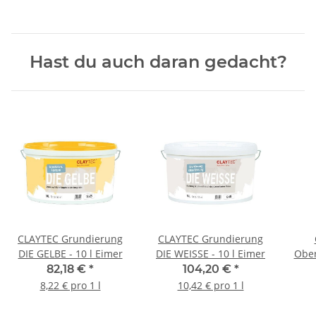
Hast du auch daran gedacht?
CLAYTEC Grundierung
CLAYTEC Grundierung
DIE GELBE - 10 l Eimer
DIE WEISSE - 10 l Eimer
Ober
82,18 €
*
104,20 €
*
8,22 € pro 1 l
10,42 € pro 1 l