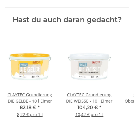
Hast du auch daran gedacht?
CLAYTEC Grundierung
CLAYTEC Grundierung
DIE GELBE - 10 l Eimer
DIE WEISSE - 10 l Eimer
Ober
82,18 €
*
104,20 €
*
8,22 € pro 1 l
10,42 € pro 1 l