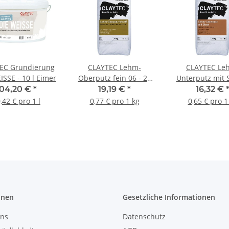
EC Grundierung
CLAYTEC Lehm-
CLAYTEC Le
ISSE - 10 l Eimer
Oberputz fein 06 - 25
Unterputz mit S
kg Sack
25 kg Sac
104,20 €
*
19,19 €
*
16,32 €
,42 € pro 1 l
0,77 € pro 1 kg
0,65 € pro 1
onen
Gesetzliche Informationen
uns
Datenschutz