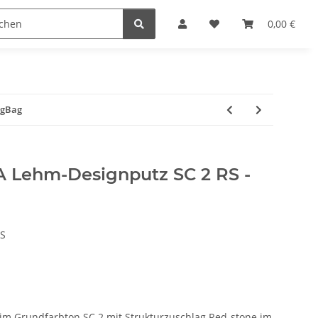
reichen & Ölen
Einfach machen
0,00 €
igBag
 Lehm-Designputz SC 2 RS -
S
m Grundfarbton SC 2 mit Strukturzuschlag Red-stone im