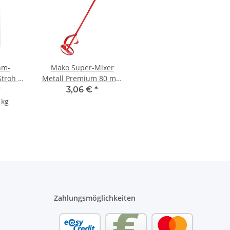
hm-
Mako Super-Mixer
troh -
Metall Premium 80 mm
k
- 1 Stück
*
3,06 €
*
 kg
Zahlungsmöglichkeiten