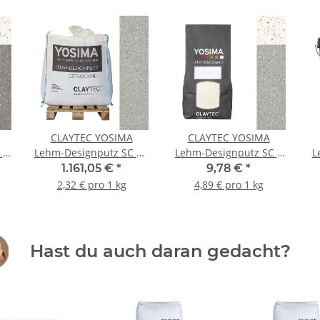
CLAYTEC YOSIMA
CLAYTEC YOSIMA
 1
Lehm-Designputz SC 2 -
Lehm-Designputz SC 2
L
500 kg BigBag
RS - 2 kg Beutel
1.161,05 €
*
9,78 €
*
2,32 € pro 1 kg
4,89 € pro 1 kg
Hast du auch daran gedacht?