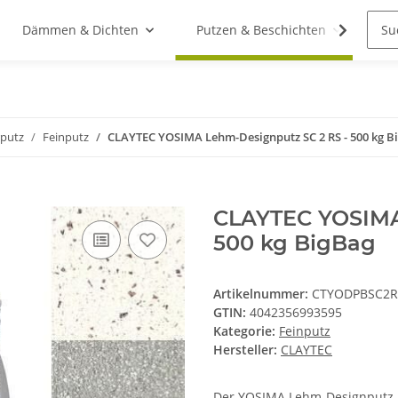
Dämmen & Dichten
Putzen & Beschichten
St
putz
Feinputz
CLAYTEC YOSIMA Lehm-Designputz SC 2 RS - 500 kg B
CLAYTEC YOSIMA
500 kg BigBag
Artikelnummer:
CTYODPBSC2R
GTIN:
4042356993595
Kategorie:
Feinputz
Hersteller:
CLAYTEC
Der YOSIMA Lehm-Designputz i