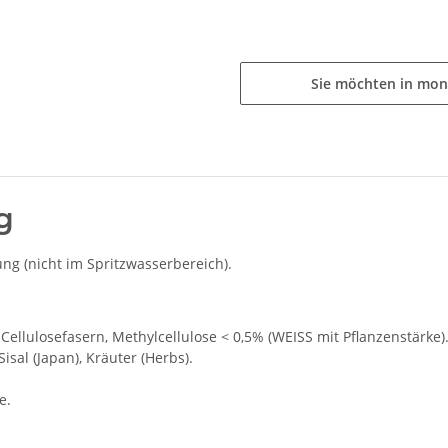
Sie möchten in mon
g
g (nicht im Spritzwasserbereich).
Cellulosefasern, Methylcellulose < 0,5% (WEISS mit Pflanzenstärke
 Sisal (Japan), Kräuter (Herbs).
e.