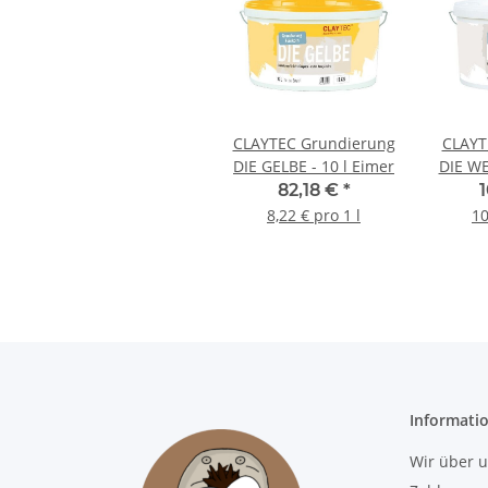
CLAYTEC Grundierung
CLAYT
DIE GELBE - 10 l Eimer
DIE WE
82,18 €
*
8,22 € pro 1 l
10
Informati
Wir über 