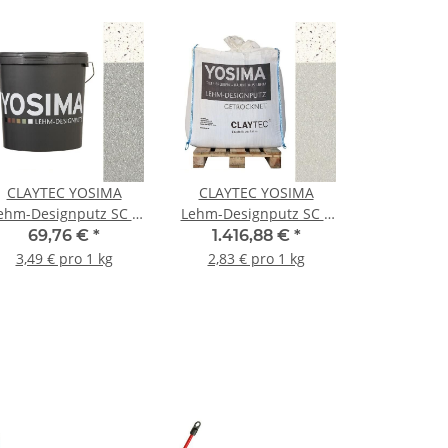
CLAYTEC YOSIMA
CLAYTEC YOSIMA
ehm-Designputz SC 2
Lehm-Designputz SC 3
RS - 20 kg Eimer
RS - 500 kg BigBag
69,76 €
*
1.416,88 €
*
3,49 € pro 1 kg
2,83 € pro 1 kg