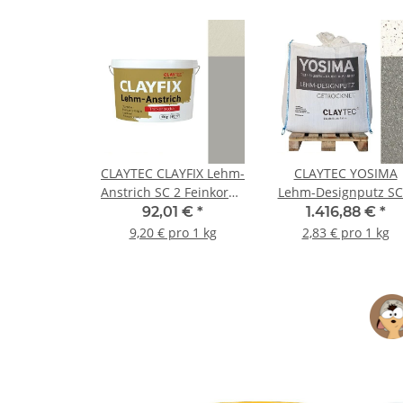
CLAYTEC CLAYFIX Lehm-
CLAYTEC YOSIMA
Anstrich SC 2 Feinkorn -
Lehm-Designputz SC
10 kg Eimer
RS - 500 kg BigBag
92,01 €
*
1.416,88 €
*
9,20 € pro 1 kg
2,83 € pro 1 kg