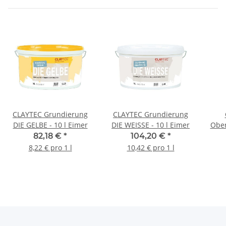
CLAYTEC Grundierung
CLAYTEC Grundierung
DIE GELBE - 10 l Eimer
DIE WEISSE - 10 l Eimer
Ober
82,18 €
*
104,20 €
*
8,22 € pro 1 l
10,42 € pro 1 l