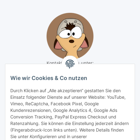
Kontaktiere uns unter:
shop@baunativ.de
+49 3435 66699899
Wie wir Cookies & Co nutzen
Informationen
Durch Klicken auf „Alle akzeptieren“ gestatten Sie den
Einsatz folgender Dienste auf unserer Website: YouTube,
Vimeo, ReCaptcha, Facebook Pixel, Google
Gesetzliche Informationen
Kundenrezensionen, Google Analytics 4, Google Ads
Conversion Tracking, PayPal Express Checkout und
Zahlungsmöglichkeiten
Ratenzahlung. Sie können die Einstellung jederzeit ändern
(Fingerabdruck-Icon links unten). Weitere Details finden
Sie unter
Konfigurieren
und in unserer