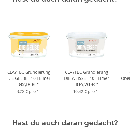
CLAYTEC Grundierung
CLAYTEC Grundierung
DIE GELBE - 10 l Eimer
DIE WEISSE - 10 l Eimer
Ober
82,18 €
*
104,20 €
*
8,22 € pro 1 l
10,42 € pro 1 l
Hast du auch daran gedacht?