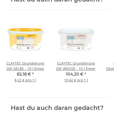
CLAYTEC Grundierung
CLAYTEC Grundierung
DIE GELBE - 10 l Eimer
DIE WEISSE - 10 l Eimer
Ober
82,18 €
*
104,20 €
*
8,22 € pro 1 l
10,42 € pro 1 l
Hast du auch daran gedacht?