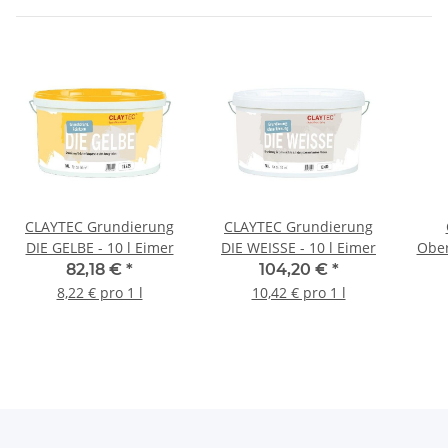
CLAYTEC Grundierung
CLAYTEC Grundierung
DIE GELBE - 10 l Eimer
DIE WEISSE - 10 l Eimer
Ober
82,18 €
*
104,20 €
*
8,22 € pro 1 l
10,42 € pro 1 l