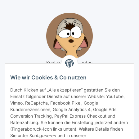
Kontaktiere uns unter:
shop@baunativ.de
+49 3435 66699899
Wie wir Cookies & Co nutzen
Informationen
Durch Klicken auf „Alle akzeptieren“ gestatten Sie den
Einsatz folgender Dienste auf unserer Website: YouTube,
Vimeo, ReCaptcha, Facebook Pixel, Google
Gesetzliche Informationen
Kundenrezensionen, Google Analytics 4, Google Ads
Conversion Tracking, PayPal Express Checkout und
Zahlungsmöglichkeiten
Ratenzahlung. Sie können die Einstellung jederzeit ändern
(Fingerabdruck-Icon links unten). Weitere Details finden
Sie unter
Konfigurieren
und in unserer