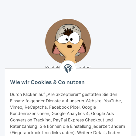
Kontaktiere uns unter:
shop@baunativ.de
+49 3435 66699899
Wie wir Cookies & Co nutzen
Informationen
Durch Klicken auf „Alle akzeptieren“ gestatten Sie den
Einsatz folgender Dienste auf unserer Website: YouTube,
Vimeo, ReCaptcha, Facebook Pixel, Google
Gesetzliche Informationen
Kundenrezensionen, Google Analytics 4, Google Ads
Conversion Tracking, PayPal Express Checkout und
Zahlungsmöglichkeiten
Ratenzahlung. Sie können die Einstellung jederzeit ändern
(Fingerabdruck-Icon links unten). Weitere Details finden