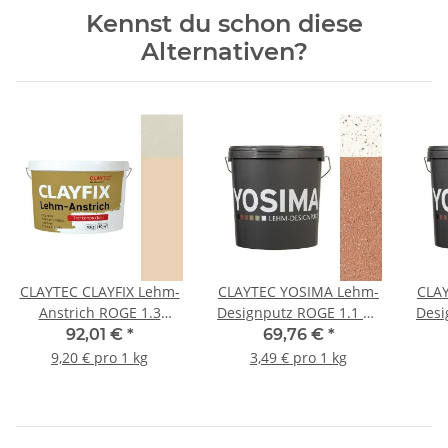
Kennst du schon diese
Alternativen?
CLAYTEC CLAYFIX Lehm-
CLAYTEC YOSIMA Lehm-
CLA
Anstrich ROGE 1.3
Designputz ROGE 1.1 RS
Desi
Feinkorn - 10 kg Eimer
- 20 kg Eimer
92,01 €
*
69,76 €
*
9,20 € pro 1 kg
3,49 € pro 1 kg