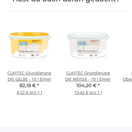
CLAYTEC Grundierung
CLAYTEC Grundierung
DIE GELBE - 10 l Eimer
DIE WEISSE - 10 l Eimer
Ober
82,18 €
*
104,20 €
*
8,22 € pro 1 l
10,42 € pro 1 l