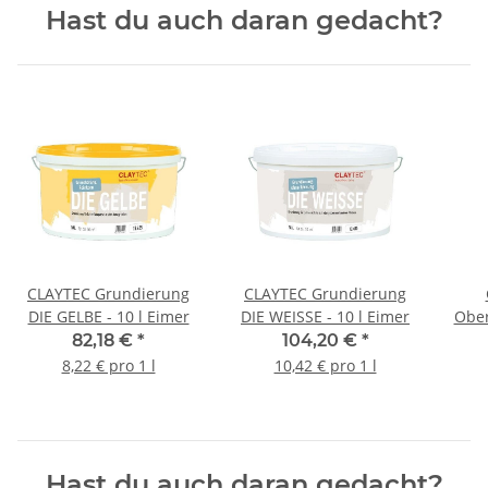
Hast du auch daran gedacht?
CLAYTEC Grundierung
CLAYTEC Grundierung
DIE GELBE - 10 l Eimer
DIE WEISSE - 10 l Eimer
Ober
82,18 €
*
104,20 €
*
8,22 € pro 1 l
10,42 € pro 1 l
Hast du auch daran gedacht?