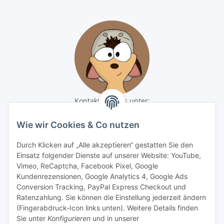
Kontaktiere uns unter:
shop@baunativ.de
+49 3435 66699899
Wie wir Cookies & Co nutzen
Informationen
Durch Klicken auf „Alle akzeptieren“ gestatten Sie den
Einsatz folgender Dienste auf unserer Website: YouTube,
Vimeo, ReCaptcha, Facebook Pixel, Google
Gesetzliche Informationen
Kundenrezensionen, Google Analytics 4, Google Ads
Conversion Tracking, PayPal Express Checkout und
Zahlungsmöglichkeiten
Ratenzahlung. Sie können die Einstellung jederzeit ändern
(Fingerabdruck-Icon links unten). Weitere Details finden
Sie unter
Konfigurieren
und in unserer