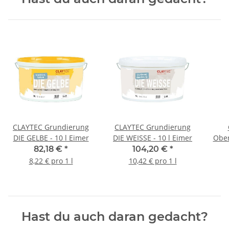
CLAYTEC Grundierung
CLAYTEC Grundierung
DIE GELBE - 10 l Eimer
DIE WEISSE - 10 l Eimer
Ober
82,18 €
*
104,20 €
*
8,22 € pro 1 l
10,42 € pro 1 l
Hast du auch daran gedacht?