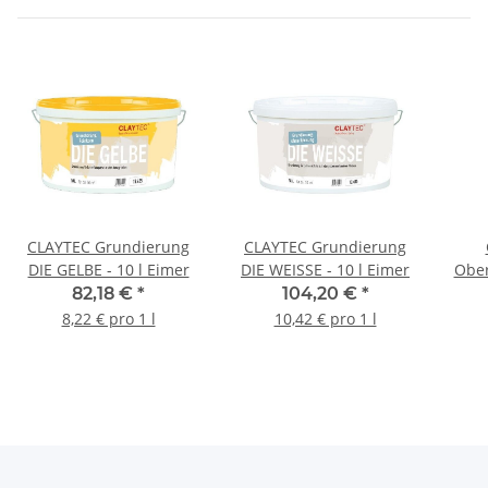
CLAYTEC Grundierung
CLAYTEC Grundierung
DIE GELBE - 10 l Eimer
DIE WEISSE - 10 l Eimer
Ober
82,18 €
*
104,20 €
*
8,22 € pro 1 l
10,42 € pro 1 l