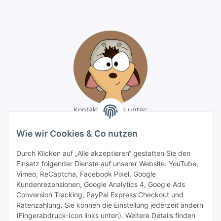
Kontaktiere uns unter:
shop@baunativ.de
+49 3435 66699899
Wie wir Cookies & Co nutzen
Informationen
Durch Klicken auf „Alle akzeptieren“ gestatten Sie den
Einsatz folgender Dienste auf unserer Website: YouTube,
Vimeo, ReCaptcha, Facebook Pixel, Google
Gesetzliche Informationen
Kundenrezensionen, Google Analytics 4, Google Ads
Conversion Tracking, PayPal Express Checkout und
Zahlungsmöglichkeiten
Ratenzahlung. Sie können die Einstellung jederzeit ändern
(Fingerabdruck-Icon links unten). Weitere Details finden