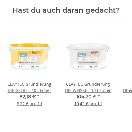
Hast du auch daran gedacht?
CLAYTEC Grundierung
CLAYTEC Grundierung
DIE GELBE - 10 l Eimer
DIE WEISSE - 10 l Eimer
Ober
82,18 €
*
104,20 €
*
8,22 € pro 1 l
10,42 € pro 1 l