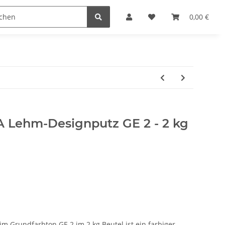
reichen & Ölen
Einfach machen
0,00 €
 Lehm-Designputz GE 2 - 2 kg
 Grundfarbton GE 2 im 2 kg Beutel ist ein farbiger