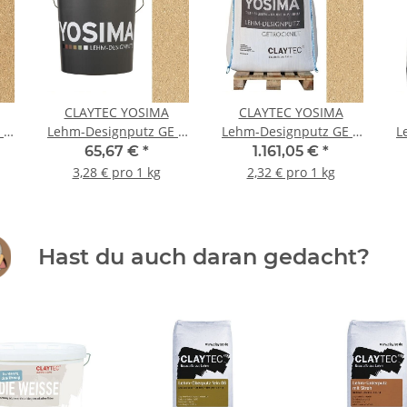
CLAYTEC YOSIMA
CLAYTEC YOSIMA
 1
Lehm-Designputz GE 2
Lehm-Designputz GE 2
L
- 20 kg Eimer
- 500 kg BigBag
65,67 €
*
1.161,05 €
*
3,28 € pro 1 kg
2,32 € pro 1 kg
Hast du auch daran gedacht?