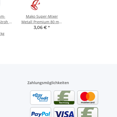
hm-
Mako Super-Mixer
troh -
Metall Premium 80 mm
k
- 1 Stück
*
3,06 €
*
 kg
Zahlungsmöglichkeiten