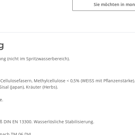
Sie möchten in mon
g
g (nicht im Spritzwasserbereich).
Cellulosefasern, Methylcellulose < 0,5% (WEISS mit Pflanzenstärke
 Sisal (Japan), Kräuter (Herbs).
e.
äß DIN EN 13300. Wasserlösliche Stabilisierung.
 nach TM 06 DVL