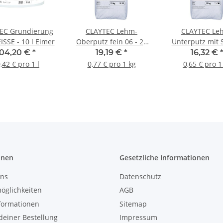
EC Grundierung
CLAYTEC Lehm-
CLAYTEC Le
ISSE - 10 l Eimer
Oberputz fein 06 - 25
Unterputz mit S
kg Sack
25 kg Sac
104,20 €
*
19,19 €
*
16,32 €
,42 € pro 1 l
0,77 € pro 1 kg
0,65 € pro 1
onen
Gesetzliche Informationen
uns
Datenschutz
öglichkeiten
AGB
formationen
Sitemap
einer Bestellung
Impressum