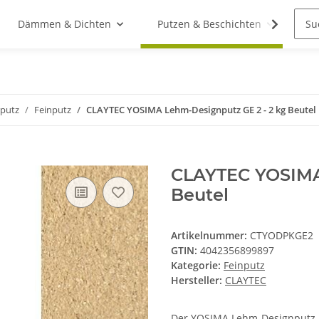
Dämmen & Dichten
Putzen & Beschichten
St
putz
Feinputz
CLAYTEC YOSIMA Lehm-Designputz GE 2 - 2 kg Beutel
CLAYTEC YOSIMA
Beutel
Artikelnummer:
CTYODPKGE2
GTIN:
4042356899897
Kategorie:
Feinputz
Hersteller:
CLAYTEC
Der YOSIMA Lehm-Designputz im