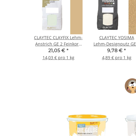
CLAYTEC CLAYFIX Lehm-
CLAYTEC YOSIMA
Anstrich GE 2 Feinkorn
Lehm-Designputz GE
- 1,5 kg Beutel
- 2 kg Beutel
21,05 €
*
9,78 €
*
14,03 € pro 1 kg
4,89 € pro 1 kg