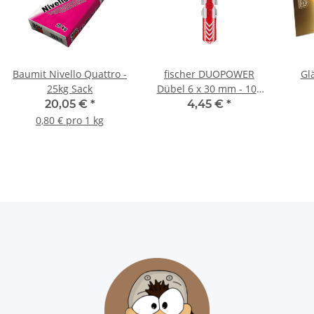
Baumit Nivello Quattro -
fischer DUOPOWER
Gl
25kg Sack
Dübel 6 x 30 mm - 100
Stück
20,05 €
*
4,45 €
*
0,80 € pro 1 kg