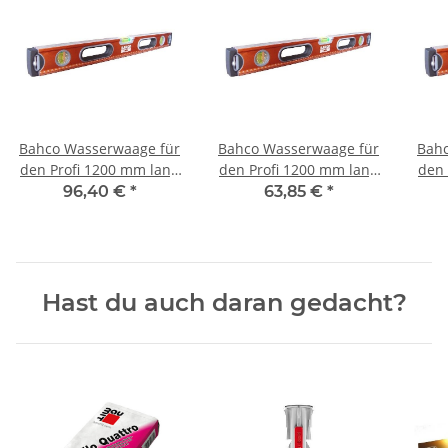
Bahco Wasserwaage für
Bahco Wasserwaage für
Bahc
den Profi 1200 mm lang
den Profi 1200 mm lang
den 
- magnetisch - mit 3
mit 3 Libellen
96,40 €
*
63,85 €
*
Libellen
Hast du auch daran gedacht?